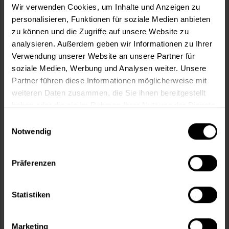
1 weitere
Wir verwenden Cookies, um Inhalte und Anzeigen zu
personalisieren, Funktionen für soziale Medien anbieten
zu können und die Zugriffe auf unsere Website zu
analysieren. Außerdem geben wir Informationen zu Ihrer
Verwendung unserer Website an unsere Partner für
soziale Medien, Werbung und Analysen weiter. Unsere
Partner führen diese Informationen möglicherweise mit
weiteren Daten zusammen, die Sie ihnen bereitgestellt
haben oder die sie im Rahmen Ihrer Nutzung der Dienste
gesammelt haben.
Einwilligungsauswahl
Notwendig
MP-Dickschicht 229 (8161 Kupfer)
Präferenzen
seidenmatt, einkomponentig, hoch wetterbeständig, für
außen und innen
(1)
Statistiken
Verfügbare Varianten
44,49 €
0,75 Liter
Marketing
59,32 € / 1 Liter