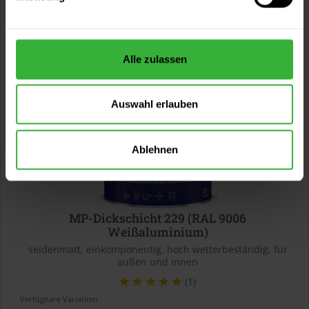
142,49 €
3 Liter
47,50 € / 1 Liter
Alle zulassen
Auswahl erlauben
Ablehnen
MP-Dickschicht 229 (RAL 9006
Weißaluminium)
seidenmatt, einkomponentig, hoch wetterbeständig, für
außen und innen
(1)
Verfügbare Varianten