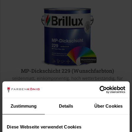
MP-Dickschicht 229 (Wunschfarbton)
seidenmatt, einkomponentig, hoch wetterbeständig, für
außen und innen
(3)
Verfügbare Varianten
Zustimmung
Details
Über Cookies
56,99 €
0,75 Liter
75,99 € / 1 Liter
187,99 €
3 Liter
62,66 € / 1 Liter
Diese Webseite verwendet Cookies