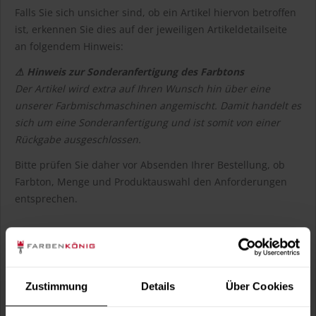
Falls Sie sich unsicher sind, ob ein Artikel hiervon betroffen
ist, erkennen Sie dies auf der jeweiligen Artikeldetailseite
an folgendem Hinweis:
⚠ Hinweis zur Sonderanfertigung des Farbtons
Der Artikel wird extra auf Ihren Wunsch hin über eine
unserer Farbmischmaschinen angemischt. Damit handelt es
sich um eine Sonderanfertigung und ist somit von einer
Rückgabe ausgeschlossen.
Bitte prüfen Sie daher vor Absenden Ihrer Bestellung, ob
Farbton, Menge und Produktauswahl den Anforderungen
entsprechen.
Widerrufsformular
Zustimmung
Details
Über Cookies