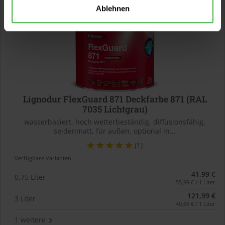
Ablehnen
Lignodur FlexGuard 871 Deckfarbe 871 (RAL
7035 Lichtgrau)
wasserbasiert, hoch wetterbeständig, diffusionsfähig,
seidenmatt, für außen, optional in...
(1)
Verfügbare Varianten
41,99 €
0,75 Liter
55,99 € / 1 Liter
121,99 €
3 Liter
40,66 € / 1 Liter
1 weitere