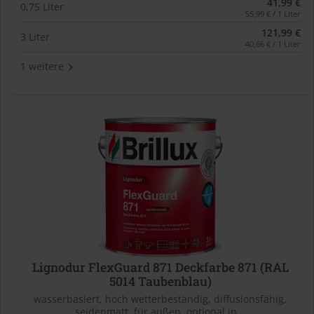
41,99 €
0,75 Liter
55,99 € / 1 Liter
121,99 €
3 Liter
40,66 € / 1 Liter
1 weitere
Lignodur FlexGuard 871 Deckfarbe 871 (RAL
5014 Taubenblau)
wasserbasiert, hoch wetterbeständig, diffusionsfähig,
seidenmatt, für außen, optional in...