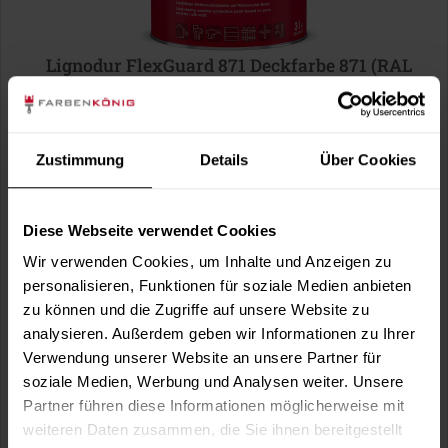
Lignodur FlexGuard 871 Deckfarbe 871 (RAL
6009 Tannengrün)
wasserbasiert, hoch wetterbeständig, diffusionsfähig,
seidenmatt, für außen, optional in...
Verfügbare Varianten
Zustimmung
Details
Über Cookies
41,99 €
0,75 Liter
55,99 € / 1 Liter
Diese Webseite verwendet Cookies
121,99 €
3 Liter
40,66 € / 1 Liter
Wir verwenden Cookies, um Inhalte und Anzeigen zu
1 weitere
personalisieren, Funktionen für soziale Medien anbieten
zu können und die Zugriffe auf unsere Website zu
analysieren. Außerdem geben wir Informationen zu Ihrer
Verwendung unserer Website an unsere Partner für
soziale Medien, Werbung und Analysen weiter. Unsere
Partner führen diese Informationen möglicherweise mit
weiteren Daten zusammen, die Sie ihnen bereitgestellt