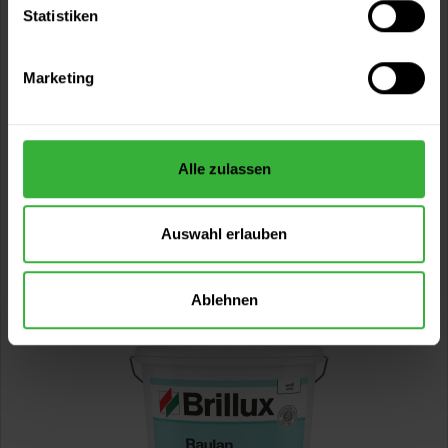
Statistiken
Raulan ELF 953 (Wunschfarbton)
Marketing
Nachfolger von Dolomit Trend - emissionsarm, lösemittel-
und weichmacherfrei, stumpfmatt,...
Verfügbare Varianten
57,49 €
2,5 Liter
Alle zulassen
23,00 € / 1 Liter
89,49 €
5 Liter
17,90 € / 1 Liter
Auswahl erlauben
2 weitere
Ablehnen