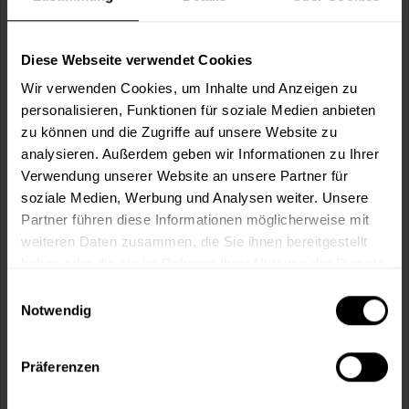
Raulan ELF 953 (Weiß)
Nachfolger von Dolomit Trend - emissionsarm, lösemittel-
und weichmacherfrei, stumpfmatt,...
Diese Webseite verwendet Cookies
(16)
Wir verwenden Cookies, um Inhalte und Anzeigen zu
Verfügbare Varianten
personalisieren, Funktionen für soziale Medien anbieten
25,99 €
2,5 Liter
zu können und die Zugriffe auf unsere Website zu
10,40 € / 1 Liter
analysieren. Außerdem geben wir Informationen zu Ihrer
43,99 €
5 Liter
8,80 € / 1 Liter
Verwendung unserer Website an unsere Partner für
soziale Medien, Werbung und Analysen weiter. Unsere
2 weitere
Partner führen diese Informationen möglicherweise mit
weiteren Daten zusammen, die Sie ihnen bereitgestellt
haben oder die sie im Rahmen Ihrer Nutzung der Dienste
gesammelt haben.
Einwilligungsauswahl
Notwendig
Präferenzen