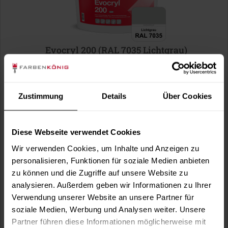
Evocryl 200 (RAL 7035 Lichtgrau)
Verschmutzungsunempfindliche 100%...
100 % Reinacrylat-Fassadenfarbe, hoch wetterbeständig,
matt, verschmutzungsunempfindlich...
Zustimmung
Details
Über Cookies
(3)
Verfügbare Varianten
45,99 €
1 Liter
Diese Webseite verwendet Cookies
45,99 € / 1 Liter
89,99 €
Wir verwenden Cookies, um Inhalte und Anzeigen zu
2,5 Liter
36,00 € / 1 Liter
personalisieren, Funktionen für soziale Medien anbieten
2 weitere
zu können und die Zugriffe auf unsere Website zu
analysieren. Außerdem geben wir Informationen zu Ihrer
Verwendung unserer Website an unsere Partner für
soziale Medien, Werbung und Analysen weiter. Unsere
Partner führen diese Informationen möglicherweise mit