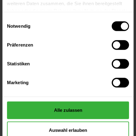
weiteren Daten zusammen, die Sie ihnen bereitgestellt
haben oder die sie im Rahmen Ihrer Nutzung der Dienste
gesammelt haben.
Einwilligungsauswahl
Notwendig
Präferenzen
Impredur Seidenmattlack 880 (RAL 7016
Anthrazitgrau) für Holz- oder...
Statistiken
aromatenfrei, Spitzenqualität, für außen und innen
(1)
Marketing
Verfügbare Varianten
43,99 €
0,375 Liter
117,31 € / 1 Liter
65,49 €
0,75 Liter
Alle zulassen
87,32 € / 1 Liter
2 weitere
Auswahl erlauben