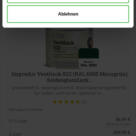
Ablehnen
Impredur Ventilack 822 (RAL 6005 Moosgrün)
Seidenglanzlack...
aromatenfrei, seidenglänzend, feuchtigkeitsregulierend,
für außen und innen, optional in...
(1)
Verfügbare Varianten
66,99 €
0,75 Liter
89,32 € / 1 Liter
209,99 €
3 Liter