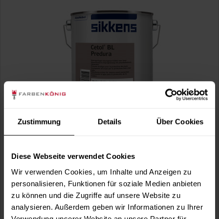
Cetol BL Predura (Farblos)
wasserbasierende, farblose, gebrauchsfertige
Zustimmung
Details
Über Cookies
Imprägnierung für außen im System mit den...
(1)
Verfügbare Varianten
Diese Webseite verwendet Cookies
31,49 €
Wir verwenden Cookies, um Inhalte und Anzeigen zu
1 Liter
31,49 € / 1 Liter
personalisieren, Funktionen für soziale Medien anbieten
66,99 €
2,5 Liter
zu können und die Zugriffe auf unsere Website zu
26,80 € / 1 Liter
analysieren. Außerdem geben wir Informationen zu Ihrer
Verwendung unserer Website an unsere Partner für