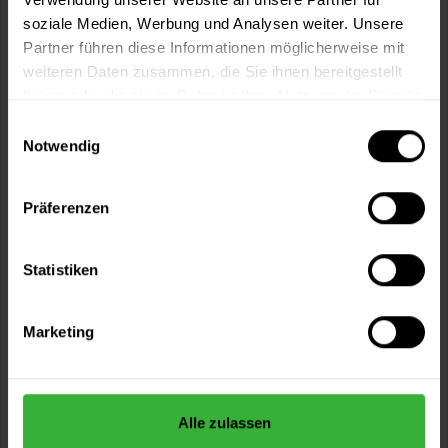
soziale Medien, Werbung und Analysen weiter. Unsere
Partner führen diese Informationen möglicherweise mit
weiteren Daten zusammen, die Sie ihnen bereitgestellt
haben oder die sie im Rahmen Ihrer Nutzung der Dienste
gesammelt haben.
Einwilligungsauswahl
Notwendig
Präferenzen
DEKS OLJE D1
Der transparente Holzsättiger für tropische Hölzer im
Statistiken
Innen- und Aussenbereich
Verfügbare Varianten
Marketing
37,99 €
1 Liter
37,99 € / 1 Liter
85,49 €
2,5 Liter
34,20 € / 1 Liter
Alle zulassen
1 weitere