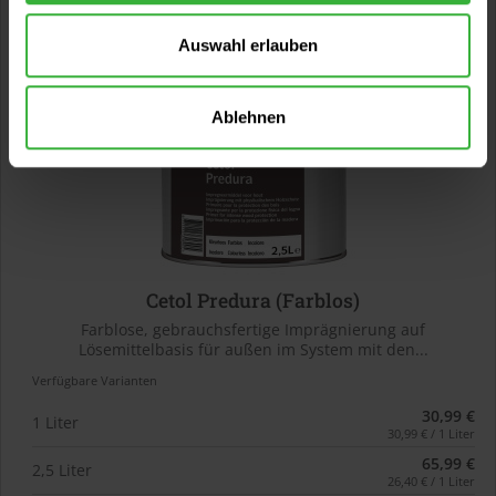
Auswahl erlauben
Ablehnen
Cetol Predura (Farblos)
Farblose, gebrauchsfertige Imprägnierung auf
Lösemittelbasis für außen im System mit den...
Verfügbare Varianten
30,99 €
1 Liter
30,99 € / 1 Liter
65,99 €
2,5 Liter
26,40 € / 1 Liter