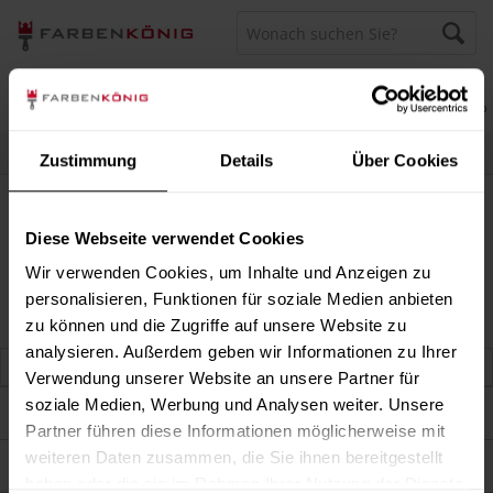
Menü
Merkzettel
Mein Konto
Warenkorb
Persönliche Beratung unter
040 60 77 65 23
Zustimmung
Details
Über Cookies
Volvox by Ecotec (B-Ware)
Volvox by Ecotec (B-Ware)
Diese Webseite verwendet Cookies
Wir verwenden Cookies, um Inhalte und Anzeigen zu
personalisieren, Funktionen für soziale Medien anbieten
zu können und die Zugriffe auf unsere Website zu
analysieren. Außerdem geben wir Informationen zu Ihrer
Verwendung unserer Website an unsere Partner für
soziale Medien, Werbung und Analysen weiter. Unsere
Darum sind wir Farbenkönig
Partner führen diese Informationen möglicherweise mit
weiteren Daten zusammen, die Sie ihnen bereitgestellt
Service
haben oder die sie im Rahmen Ihrer Nutzung der Dienste