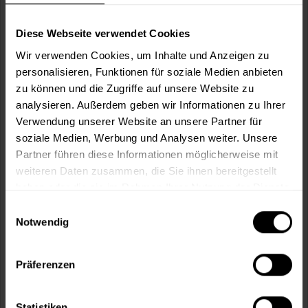
77,99 € / 1 Liter
2 weitere
Diese Webseite verwendet Cookies
Wir verwenden Cookies, um Inhalte und Anzeigen zu
personalisieren, Funktionen für soziale Medien anbieten
zu können und die Zugriffe auf unsere Website zu
analysieren. Außerdem geben wir Informationen zu Ihrer
Verwendung unserer Website an unsere Partner für
soziale Medien, Werbung und Analysen weiter. Unsere
Partner führen diese Informationen möglicherweise mit
weiteren Daten zusammen, die Sie ihnen bereitgestellt
haben oder die sie im Rahmen Ihrer Nutzung der Dienste
gesammelt haben.
Einwilligungsauswahl
Notwendig
Impredur Seidenmattlack 880 (RAL 3000
Feuerrot)
aromatenfrei, Spitzenqualität, für außen und innen
Präferenzen
Verfügbare Varianten
40,49 €
0,375 Liter
Statistiken