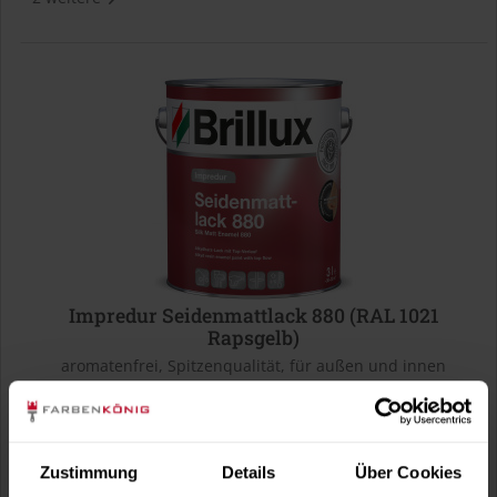
Impredur Seidenmattlack 880 (RAL 1021
Rapsgelb)
aromatenfrei, Spitzenqualität, für außen und innen
Verfügbare Varianten
36,49 €
0,375 Liter
97,31 € / 1 Liter
Zustimmung
Details
Über Cookies
58,49 €
0,75 Liter