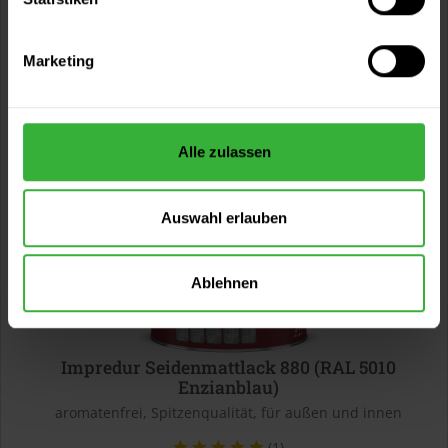
107,97 € / 1 Liter
60,99 €
0,75 Liter
81,32 € / 1 Liter
Marketing
2 weitere
Alle zulassen
Auswahl erlauben
Ablehnen
Impredur Seidenmattlack 880 (RAL 5010
Enzianblau)
aromatenfrei, Spitzenqualität, für außen und innen
(1)