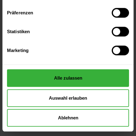
Präferenzen
Statistiken
Marketing
Alle zulassen
Autolack Acryl (44420)
Hochwertiger Acryl-Lack für Lackierungen und
Lackausbesserungen am Auto und für viele...
Auswahl erlauben
Verfügbare Varianten
22,49 €
0,4 Liter
56,23 € / 1 Liter
Ablehnen