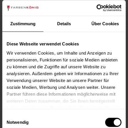
1 weitere
Zustimmung
Details
Über Cookies
Diese Webseite verwendet Cookies
Wir verwenden Cookies, um Inhalte und Anzeigen zu
personalisieren, Funktionen für soziale Medien anbieten
zu können und die Zugriffe auf unsere Website zu
analysieren. Außerdem geben wir Informationen zu Ihrer
Verwendung unserer Website an unsere Partner für
soziale Medien, Werbung und Analysen weiter. Unsere
Autolack Acryl (41050)
Partner führen diese Informationen möglicherweise mit
Hochwertiger Acryl-Lack für Lackierungen und
weiteren Daten zusammen, die Sie ihnen bereitgestellt
Lackausbesserungen am Auto und für viele...
haben oder die sie im Rahmen Ihrer Nutzung der Dienste
Verfügbare Varianten
gesammelt haben.
Einwilligungsauswahl
22,49 €
0,4 Liter
Notwendig
56,23 € / 1 Liter