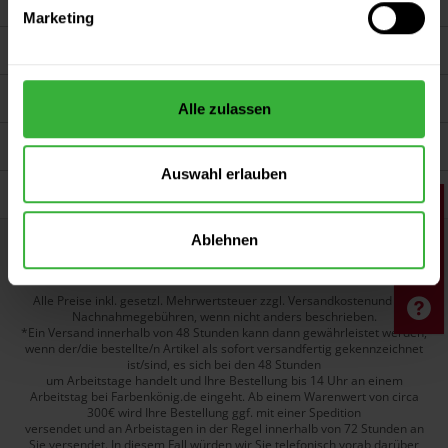
Service
Marketing
Farbenkönig.de
Persönliche Beratung
Alle zulassen
Unsere Zahlungsarten
Auswahl erlauben
Wir versenden mit
Ablehnen
Widerruf erklären
Alle Preise inkl. gesetzl. Mehrwertsteuer zzgl. Versandkostenund ggf.
Nachnahmegebühren, wenn nicht anders beschrieben.
*Ein Versand innerhalb von 48 Stunden kann dann gewährleistet werden,
wenn der/die bestellte/n Artikel als sofort versandfertig gekennzeichnet
ist/sind, es sich bei den 48 Stunden
um Arbeitstage handelt und Ihre Bestellung bis 14 Uhr an einem
Arbeitstag bei Farbenkönig.de eingeht. Ab einem Warenwert von circa
300€ wird Ihre Bestellung ggf. mit einer Spedition
versendet und an Arbeistagen in der Regel innerhalb von 72 Stunden an
Sie versendet. In diesem Fall würden wir Sie telefonisch vorab darüber