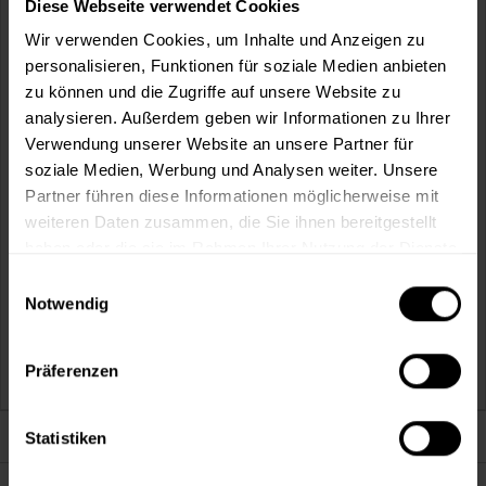
Diese Webseite verwendet Cookies
Wir verwenden Cookies, um Inhalte und Anzeigen zu
personalisieren, Funktionen für soziale Medien anbieten
zu können und die Zugriffe auf unsere Website zu
analysieren. Außerdem geben wir Informationen zu Ihrer
Verwendung unserer Website an unsere Partner für
soziale Medien, Werbung und Analysen weiter. Unsere
Aqua Fliesenlack 875 (0800 Reinweiß)
Partner führen diese Informationen möglicherweise mit
Wasserverdünnbare Beschichtung für Wandfliesen
weiteren Daten zusammen, die Sie ihnen bereitgestellt
Verfügbare Varianten
haben oder die sie im Rahmen Ihrer Nutzung der Dienste
gesammelt haben.
45,49 €
Einwilligungsauswahl
0,75 Liter
60,65 € / 1 Liter
Notwendig
121,49 €
2,5 Liter
48,60 € / 1 Liter
Präferenzen
Darum sind wir Farbenkönig
Statistiken