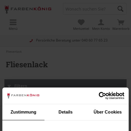
Menü
Merkzettel
Mein Konto
Warenkorb
Persönliche Beratung unter
040 60 77 65 23
Fliesenlack
Fliesenlack
Filtern
Zustimmung
Details
Über Cookies