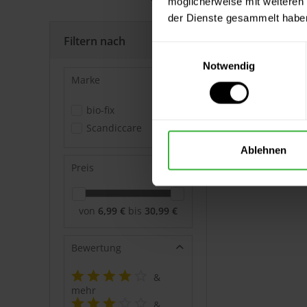
möglicherweise mit weiteren
der Dienste gesammelt habe
Filtern nach
Einwilligungsauswahl
Notwendig
Marke
bio-fix
Scandiccare
Ablehnen
Preis
von
6,99 €
bis
30,99 €
Bewertung
&
mehr
&