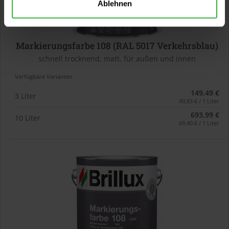
Ablehnen
Markierungsfarbe 108 (RAL 5017 Verkehrsblau)
schnell trocknend, matt, für außen und innen
Verfügbare Varianten
149,49 €
3 Liter
49,83 € / 1 Liter
693,99 €
10 Liter
69,40 € / 1 Liter