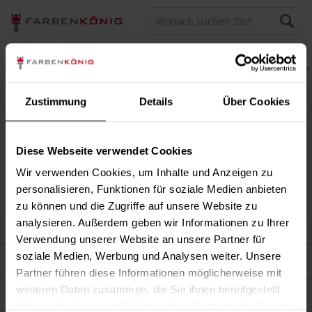
Menü
Merkzettel
Mein Konto
Warenkorb
Persönliche Beratung unter
040 60 77 65 23
Zustimmung
Details
Über Cookies
Effektwerkzeuge
Effektwerkzeuge
Diese Webseite verwendet Cookies
Wir verwenden Cookies, um Inhalte und Anzeigen zu
personalisieren, Funktionen für soziale Medien anbieten
zu können und die Zugriffe auf unsere Website zu
analysieren. Außerdem geben wir Informationen zu Ihrer
Verwendung unserer Website an unsere Partner für
soziale Medien, Werbung und Analysen weiter. Unsere
Darum sind wir Farbenkönig
Partner führen diese Informationen möglicherweise mit
weiteren Daten zusammen, die Sie ihnen bereitgestellt
Service
haben oder die sie im Rahmen Ihrer Nutzung der Dienste