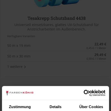
Tesakrepp Schutzband 4438
Universell einsetzbares, glattes UV-Schutzband für
Anstricharbeiten im Außenbereich.
Verfügbare Varianten
22,49 €
50 m x 19 mm
0,45 € / 1 Meter
29,49 €
50 m x 30 mm
0,59 € / 1 Meter
1 weitere
Zustimmung
Details
Über Cookies