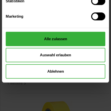
Statistiken
Marketing
Tesaflex Linierband
Alle zulassen
Hochflexibles, dünnes Weichfolienband für anspruchsvolle
Designlackierungen, kreative...
Verfügbare Varianten
Auswahl erlauben
18,99 €
33 m x 9 mm
0,58 € / 1 Meter
24,99 €
Ablehnen
33 m x 3 mm
0,76 € / 1 Meter
1 weitere