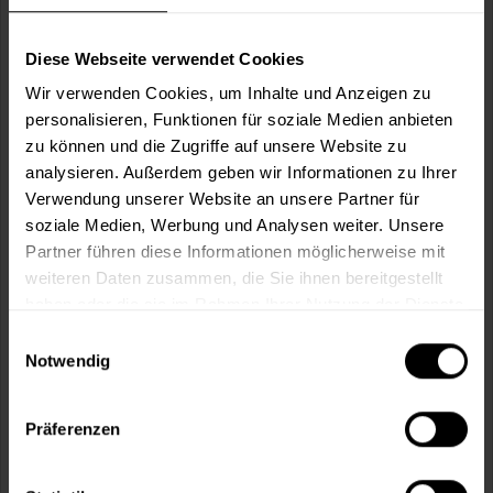
Diese Webseite verwendet Cookies
Wir verwenden Cookies, um Inhalte und Anzeigen zu
Tesakrepp 4341
personalisieren, Funktionen für soziale Medien anbieten
Schwach gekrepptes, nassfestes Maler- und
zu können und die Zugriffe auf unsere Website zu
Lackiererabdeckband ca. 0,17 mm dick. Für...
analysieren. Außerdem geben wir Informationen zu Ihrer
Verfügbare Varianten
Verwendung unserer Website an unsere Partner für
soziale Medien, Werbung und Analysen weiter. Unsere
11,49 €
50 m x 19 mm
0,23 € / 1 Meter
Partner führen diese Informationen möglicherweise mit
weiteren Daten zusammen, die Sie ihnen bereitgestellt
13,99 €
50 m x 25 mm
0,28 € / 1 Meter
haben oder die sie im Rahmen Ihrer Nutzung der Dienste
gesammelt haben.
2 weitere
Einwilligungsauswahl
Notwendig
Präferenzen