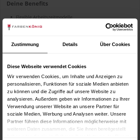
Deine Benefits
Flexible Arbeitszeitmodelle
unbefristetes Arbeitsverhältnis
25 % Personalrabatt
Zuschuss zur HVV-ProfiCard / Jobrad / Tank- oder
Einkaufsgutschein, steuerfrei
Zustimmung
Details
Über Cookies
Urlaubstage EXTRA - Du hast an Heiligabend, Silvester
und Deinem Geburtstag FREI
Sommerfest & Weihnachtsfeier
Gratis Mineralwasser, Kaffeespezialitäten und
Diese Webseite verwendet Cookies
Limonade
Monatlich ein gemeinsames Team-Frühstück
Wir verwenden Cookies, um Inhalte und Anzeigen zu
Regelmäßige Schulungen zu Produkten und deren
personalisieren, Funktionen für soziale Medien anbieten
Verabreitung
zu können und die Zugriffe auf unsere Website zu
analysieren. Außerdem geben wir Informationen zu Ihrer
Verwendung unserer Website an unsere Partner für
soziale Medien, Werbung und Analysen weiter. Unsere
Ablauf Deiner Bewerbung
Partner führen diese Informationen möglicherweise mit
Sende uns Deine Bewerbung per Mail oder per Post.
weiteren Daten zusammen, die Sie ihnen bereitgestellt
Du erhältst kurzfristig eine Antwort und idealerweise
haben oder die sie im Rahmen Ihrer Nutzung der Dienste