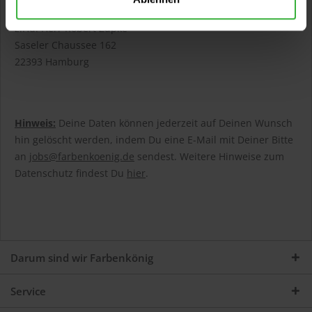
Ihr Farbraum Metzler & Block GmbH
z.Hd. Herr Robert Zupke
Saseler Chaussee 162
22393 Hamburg
Hinweis:
Deine Daten können jederzeit auf Deinen Wunsch
hin gelöscht werden, indem Du eine E-Mail mit Deiner Bitte
an
jobs@farbenkoenig.de
sendest. Weitere Hinweise zum
Datenschutz findest Du
hier
.
Darum sind wir Farbenkönig
Service