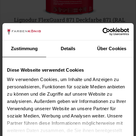
Lignodur FlexGuard 871 Deckfarbe 871 (RAL
6009 Tannengrün)
wasserbasiert, hoch wetterbeständig, diffusionsfähig,
seidenmatt, für außen, optional in...
Verfügbare Varianten
Zustimmung
Details
Über Cookies
41,99 €
0,75 Liter
55,99 € / 1 Liter
Diese Webseite verwendet Cookies
121,99 €
3 Liter
40,66 € / 1 Liter
Wir verwenden Cookies, um Inhalte und Anzeigen zu
1 weitere
personalisieren, Funktionen für soziale Medien anbieten
zu können und die Zugriffe auf unsere Website zu
analysieren. Außerdem geben wir Informationen zu Ihrer
Verwendung unserer Website an unsere Partner für
soziale Medien, Werbung und Analysen weiter. Unsere
Partner führen diese Informationen möglicherweise mit
weiteren Daten zusammen, die Sie ihnen bereitgestellt