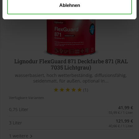
Ablehnen
Lignodur FlexGuard 871 Deckfarbe 871 (RAL
7035 Lichtgrau)
wasserbasiert, hoch wetterbeständig, diffusionsfähig,
seidenmatt, für außen, optional in...
(1)
Verfügbare Varianten
41,99 €
0,75 Liter
55,99 € / 1 Liter
121,99 €
3 Liter
40,66 € / 1 Liter
1 weitere