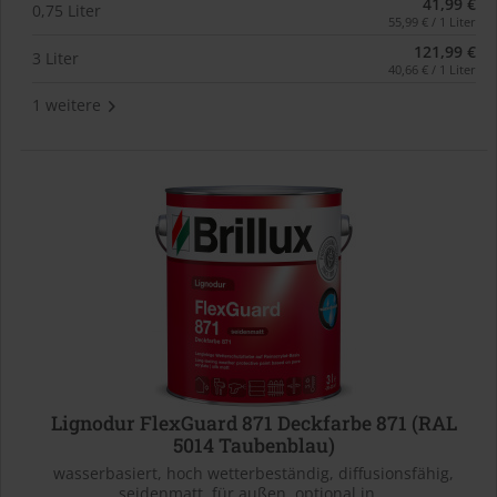
41,99 €
0,75 Liter
55,99 € / 1 Liter
121,99 €
3 Liter
40,66 € / 1 Liter
1 weitere
Lignodur FlexGuard 871 Deckfarbe 871 (RAL
5014 Taubenblau)
wasserbasiert, hoch wetterbeständig, diffusionsfähig,
seidenmatt, für außen, optional in...