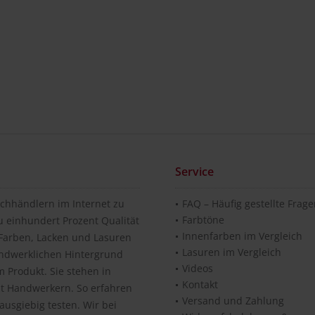
Service
chhändlern im Internet zu
FAQ – Häufig gestellte Frag
Farbtöne
u einhundert Prozent Qualität
Innenfarben im Vergleich
n Farben, Lacken und Lasuren
Lasuren im Vergleich
andwerklichen Hintergrund
Videos
 Produkt. Sie stehen in
Kontakt
it Handwerkern. So erfahren
Versand und Zahlung
usgiebig testen. Wir bei