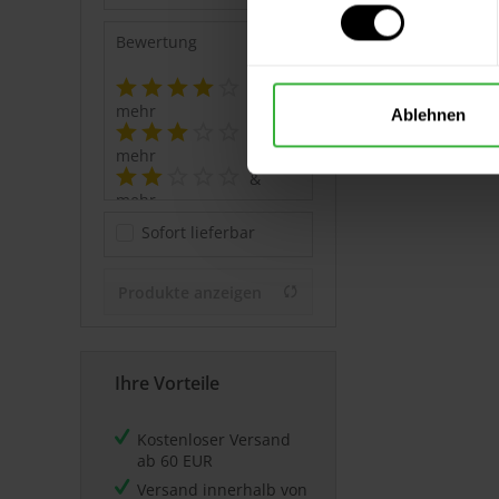
Bewertung
&
mehr
Ablehnen
&
mehr
&
mehr
&
Sofort lieferbar
mehr
Produkte anzeigen
Ihre Vorteile
Kostenloser Versand
ab 60 EUR
Versand innerhalb von