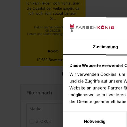
Alles bestens.
Datum der Veröffentlichung:
08.08.2026
Datum der Kauferfahrung: 30.07.2026
Zustimmung
12,682 Bewertungen
Diese Webseite verwendet 
Wir verwenden Cookies, um I
und die Zugriffe auf unsere 
Website an unsere Partner fü
Filtern nach
möglicherweise mit weiteren
der Dienste gesammelt habe
Marke
Einwilligungsauswahl
STORCH
Notwendig