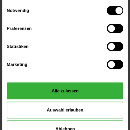
gesammelt haben.
Einwilligungsauswahl
Notwendig
Präferenzen
Mixol Uni-Abtönkonzentrat (Nr.15 Olivgrün)
Zum Abtönen von Dispersions- und Alkydharzfarben. Zum
Statistiken
Abtönen von Dispersions- und...
Verfügbare Varianten
Marketing
6,49 €
0,02 Liter
324,50 € / 1 Liter
28,99 €
0,2 Liter
144,95 € / 1 Liter
Alle zulassen
Auswahl erlauben
Ablehnen