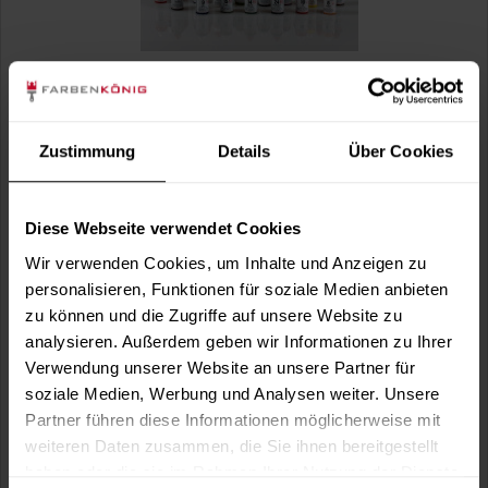
Mixol Uni-Abtönkonzentrat (Nr.14 Oxid-Grün)
Zustimmung
Details
Über Cookies
Zum Abtönen von Dispersions- und Alkydharzfarben. Zum
Abtönen von Dispersions- und...
Verfügbare Varianten
Diese Webseite verwendet Cookies
6,49 €
0,02 Liter
Wir verwenden Cookies, um Inhalte und Anzeigen zu
324,50 € / 1 Liter
personalisieren, Funktionen für soziale Medien anbieten
33,99 €
0,2 Liter
zu können und die Zugriffe auf unsere Website zu
169,95 € / 1 Liter
analysieren. Außerdem geben wir Informationen zu Ihrer
Verwendung unserer Website an unsere Partner für
soziale Medien, Werbung und Analysen weiter. Unsere
Partner führen diese Informationen möglicherweise mit
weiteren Daten zusammen, die Sie ihnen bereitgestellt
haben oder die sie im Rahmen Ihrer Nutzung der Dienste