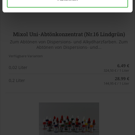
Mixol Uni-Abtönkonzentrat (Nr.16 Lindgrün)
Zum Abtönen von Dispersions- und Alkydharzfarben. Zum
Abtönen von Dispersions- und...
Verfügbare Varianten
6,49 €
0,02 Liter
324,50 € / 1 Liter
28,99 €
0,2 Liter
144,95 € / 1 Liter