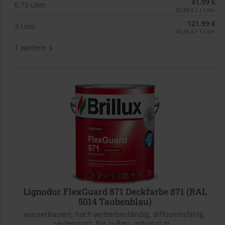
41,99 €
0,75 Liter
55,99 € / 1 Liter
121,99 €
3 Liter
40,66 € / 1 Liter
1 weitere
Lignodur FlexGuard 871 Deckfarbe 871 (RAL
5014 Taubenblau)
wasserbasiert, hoch wetterbeständig, diffusionsfähig,
seidenmatt, für außen, optional in...