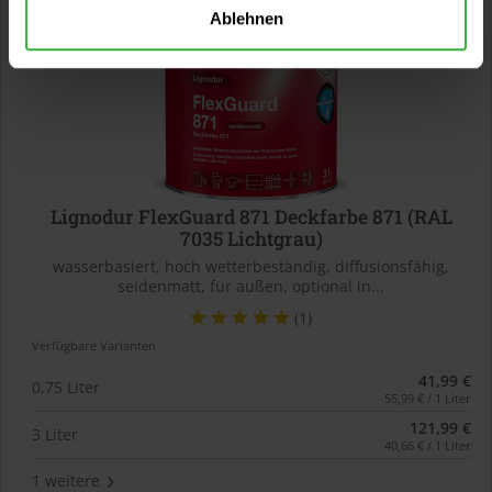
Ablehnen
Lignodur FlexGuard 871 Deckfarbe 871 (RAL
7035 Lichtgrau)
wasserbasiert, hoch wetterbeständig, diffusionsfähig,
seidenmatt, für außen, optional in...
(1)
Verfügbare Varianten
41,99 €
0,75 Liter
55,99 € / 1 Liter
121,99 €
3 Liter
40,66 € / 1 Liter
1 weitere