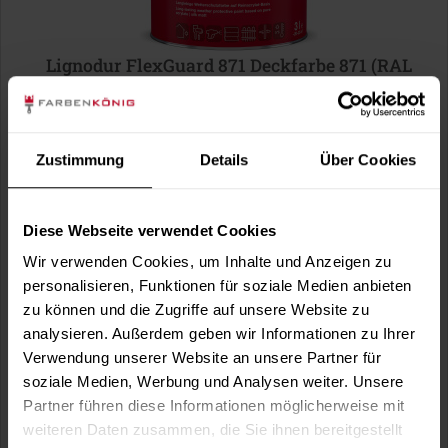
Lignodur FlexGuard 871 Deckfarbe 871 (RAL
6009 Tannengrün)
wasserbasiert, hoch wetterbeständig, diffusionsfähig,
seidenmatt, für außen, optional in...
Verfügbare Varianten
Zustimmung
Details
Über Cookies
41,99 €
0,75 Liter
55,99 € / 1 Liter
Diese Webseite verwendet Cookies
121,99 €
3 Liter
40,66 € / 1 Liter
Wir verwenden Cookies, um Inhalte und Anzeigen zu
1 weitere
personalisieren, Funktionen für soziale Medien anbieten
zu können und die Zugriffe auf unsere Website zu
analysieren. Außerdem geben wir Informationen zu Ihrer
Verwendung unserer Website an unsere Partner für
soziale Medien, Werbung und Analysen weiter. Unsere
Partner führen diese Informationen möglicherweise mit
weiteren Daten zusammen, die Sie ihnen bereitgestellt