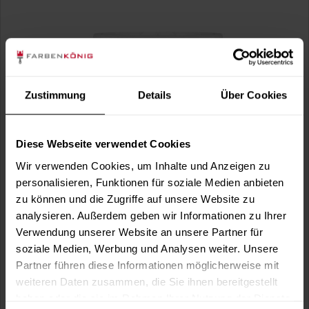
Zustimmung
Details
Über Cookies
Diese Webseite verwendet Cookies
Sensocryl ELF 268 (Weiß)
Wir verwenden Cookies, um Inhalte und Anzeigen zu
personalisieren, Funktionen für soziale Medien anbieten
Premium-Wandfinish, seidenglänzend, Reinacrylat,
schadstoffgeprüft vom TÜV SÜD,...
zu können und die Zugriffe auf unsere Website zu
analysieren. Außerdem geben wir Informationen zu Ihrer
Verfügbare Varianten
Verwendung unserer Website an unsere Partner für
181,49 €
5 Liter
soziale Medien, Werbung und Analysen weiter. Unsere
36,30 € / 1 Liter
Partner führen diese Informationen möglicherweise mit
466,99 €
15 Liter
31,13 € / 1 Liter
weiteren Daten zusammen, die Sie ihnen bereitgestellt
haben oder die sie im Rahmen Ihrer Nutzung der Dienste