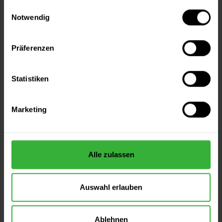
gesammelt haben.
Einwilligungsauswahl
Notwendig
Präferenzen
Statistiken
Marketing
Hydro-PU-XSpray Filler 2220 (Weiß)
wasserbasiert, Premium-Filler für XVLP-Spritzverfahren
Verfügbare Varianten
Alle zulassen
67,49 €
1 Liter
67,49 € / 1 Liter
Auswahl erlauben
Ablehnen