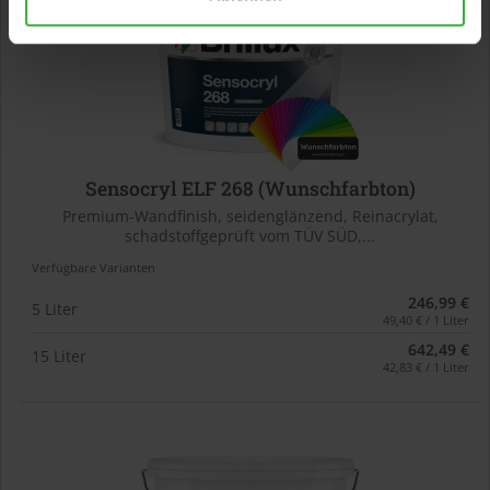
Sensocryl ELF 268 (Wunschfarbton)
Premium-Wandfinish, seidenglänzend, Reinacrylat,
schadstoffgeprüft vom TÜV SÜD,...
Verfügbare Varianten
246,99 €
5 Liter
49,40 € / 1 Liter
642,49 €
15 Liter
42,83 € / 1 Liter