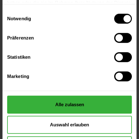
haben oder die sie im Rahmen Ihrer Nutzung der Dienste
gesammelt haben.
Einwilligungsauswahl
Notwendig
Präferenzen
Statistiken
Floortec 2K-Purolid T 876 (Transparent)
Zweikomponentige, transparente Versiegelung auf
Polyurethan-Basis für widerstandsfähige...
Marketing
Verfügbare Varianten
65,99 €
0,875 Liter
75,33 € / 1 Liter
Alle zulassen
202,49 €
3,5 Liter
57,85 € / 1 Liter
Auswahl erlauben