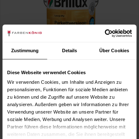
Zustimmung
Details
Über Cookies
Parkettversiegelung 344 seidenmatt (Farblos)
wasserbasiert, emissions- und schadstoffarm, farblos,
seidenmatt, einkomponentig,...
Diese Webseite verwendet Cookies
(7)
Wir verwenden Cookies, um Inhalte und Anzeigen zu
Verfügbare Varianten
personalisieren, Funktionen für soziale Medien anbieten
56,99 €
0,75 Liter
zu können und die Zugriffe auf unsere Website zu
75,99 € / 1 Liter
analysieren. Außerdem geben wir Informationen zu Ihrer
171,99 €
3 Liter
Verwendung unserer Website an unsere Partner für
57,33 € / 1 Liter
soziale Medien, Werbung und Analysen weiter. Unsere
Partner führen diese Informationen möglicherweise mit
weiteren Daten zusammen, die Sie ihnen bereitgestellt