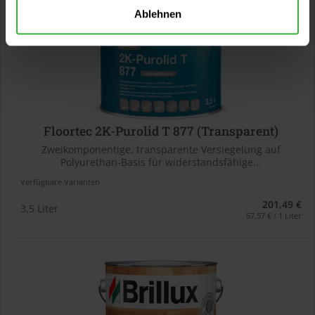
Ablehnen
Floortec 2K-Purolid T 877 (Transparent)
Zweikomponentige, transparente Versiegelung auf
Polyurethan-Basis für widerstandsfähige...
Verfügbare Varianten
201,49 €
3,5 Liter
57,57 € / 1 Liter