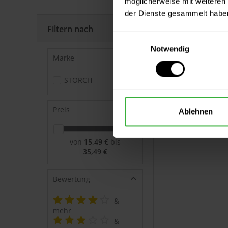
möglicherweise mit weiteren
der Dienste gesammelt habe
Filtern nach
Einwilligungsauswahl
Notwendig
Marke
STORCH
Preis
Ablehnen
von
15,49 €
bis
35,49 €
Bewertung
&
mehr
&