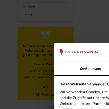
Marken
Sale %
Schnelle, unkomplizierte
Bestellung über die Homepage,
schnelle Lieferung, gute
Sendungsverfolgung ...
Datum der Veröffentlichung:
Zustimmung
07.08.2026
Datum der Kauferfahrung: 27.07.2026
Diese Webseite verwendet 
Wir verwenden Cookies, um I
12,682 Bewertungen
und die Zugriffe auf unsere 
Website an unsere Partner fü