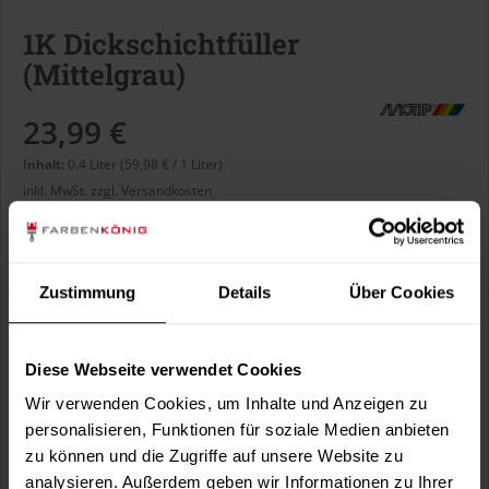
1K Dickschichtfüller
(Mittelgrau)
23,99 €
Inhalt:
0.4 Liter (59,98 € / 1 Liter)
inkl. MwSt.
zzgl. Versandkosten
Lieferzeit 3 bis 5 Arbeitstage
Liter:
Zustimmung
Details
Über Cookies
Diese Webseite verwendet Cookies
Wir verwenden Cookies, um Inhalte und Anzeigen zu
In den
Warenkorb
personalisieren, Funktionen für soziale Medien anbieten
zu können und die Zugriffe auf unsere Website zu
analysieren. Außerdem geben wir Informationen zu Ihrer