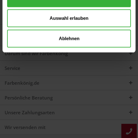
Beschreibung
1K Dickschichtfüller (Mittelgrau) ColorMatic 1K
Dickschichtfüller ist ein 1K Acryl-Füller mit...
mehr
Auswahl erlauben
Bewertungen
0
Ablehnen
Jetzt Bewertungen zum Artikel lesen...
mehr
Darum sind wir Farbenkönig
Service
Farbenkönig.de
Persönliche Beratung
Unsere Zahlungsarten
Wir versenden mit