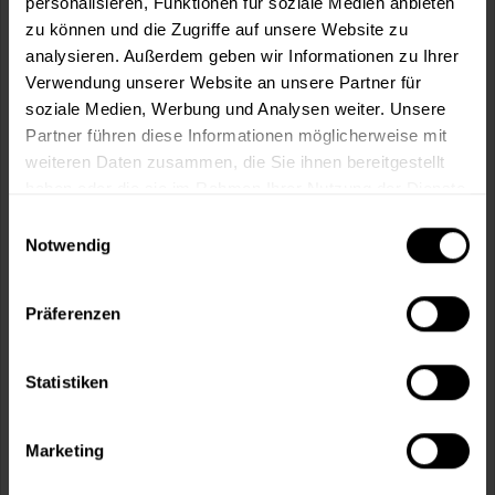
personalisieren, Funktionen für soziale Medien anbieten
In den
Warenkorb
zu können und die Zugriffe auf unsere Website zu
analysieren. Außerdem geben wir Informationen zu Ihrer
Fragen zum Artikel?
Merken
Verwendung unserer Website an unsere Partner für
soziale Medien, Werbung und Analysen weiter. Unsere
Artikel-Nr.:
CM0001HG2_LICHTGRAU
Partner führen diese Informationen möglicherweise mit
weiteren Daten zusammen, die Sie ihnen bereitgestellt
Sie möchten eine größere Menge kaufen
haben oder die sie im Rahmen Ihrer Nutzung der Dienste
und wünschen ein Angebot?
gesammelt haben.
Einwilligungsauswahl
Notwendig
Jetzt anfragen
Präferenzen
Vorteile
Kostenloser Versand ab 60 EUR
Statistiken
Versand innerhalb von 48h*
Persönliche Beratung unter
040 60 77 65 23
Marketing