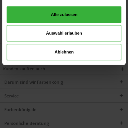
Alle zulassen
Beschreibung
1K Füllprimer (HG2 Lichtgrau) Universelle 1K-Grundierung, die
Auswahl erlauben
über hervorragende Haftung,...
mehr
Bewertungen
0
Ablehnen
Jetzt Bewertungen zum Artikel lesen...
mehr
Kunden kauften auch
Darum sind wir Farbenkönig
Service
Farbenkönig.de
Persönliche Beratung