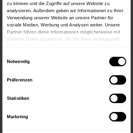
Fragen zum Artikel?
Merken
zu können und die Zugriffe auf unsere Website zu
analysieren. Außerdem geben wir Informationen zu Ihrer
Artikel-Nr.:
CM0017HELLGRAU
Verwendung unserer Website an unsere Partner für
soziale Medien, Werbung und Analysen weiter. Unsere
Sie möchten eine größere Menge kaufen
Partner führen diese Informationen möglicherweise mit
und wünschen ein Angebot?
weiteren Daten zusammen, die Sie ihnen bereitgestellt
haben oder die sie im Rahmen Ihrer Nutzung der Dienste
Jetzt anfragen
gesammelt haben.
Einwilligungsauswahl
Notwendig
Vorteile
Kostenloser Versand ab 60 EUR
Präferenzen
Versand innerhalb von 48h*
Persönliche Beratung unter
040 60 77 65 23
Statistiken
Marketing