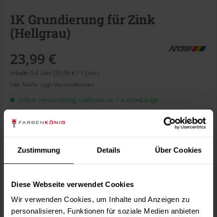
1K Grundierung für Zink
(Hellgrau)
23,99 €
Inhalt:
0.4 Liter (59,98 € / 1 Liter)
inkl. MwSt.
zzgl. Versandkosten
Sofort versandfertig, Lieferzeit ca. 1-3 Arbeitstage
Liter:
Zustimmung
Details
Über Cookies
Diese Webseite verwendet Cookies
In den
Warenkorb
Wir verwenden Cookies, um Inhalte und Anzeigen zu
personalisieren, Funktionen für soziale Medien anbieten