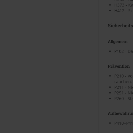
H373 - Ka
H412 - Sc
Sicherheit
Allgemein
P102 - Da
Prävention
P210 - V
rauchen.
P211 - N
P251 - N
P260 - St
Aufbewahru
P410+P41