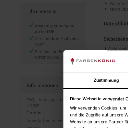
Guter Ve
Nicht üb
Ihre Vorteile
Datenblät
Kostenloser Versand
ab 60 EUR
Sicherheits
Versand innerhalb von
48h*
⤓
Sicherheit
Persönliche Beratung
unter
040 60 77 65 23
Technische
⤓
Technische
Zustimmung
Informationen
Kennzeic
Diese Webseite verwendet 
FAQ – Häufig gestellte
Gefahrenp
Fragen
Wir verwenden Cookies, um I
Farbtöne
und die Zugriffe auf unsere 
Innenfarben im Vergleich
Website an unsere Partner fü