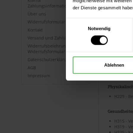
Klarna
möglicherweise mit weiteren
Zahlungsinformationen
der Dienste gesammelt habe
Über uns
GHS07
Ausrufezei
Einwilligungsauswahl
Widerrufsformular
Notwendig
Kontakt
Versand und Zahlung
Signalwort
Widerrufsbelehrung &
Widerrufsformular
Gefahr
Datenschutzerklärung
Ablehnen
AGB
Gefahrenhi
Impressum
Physikalisc
H229 - Be
Gesundheits
H315 - V
H319 - V
H335 - K