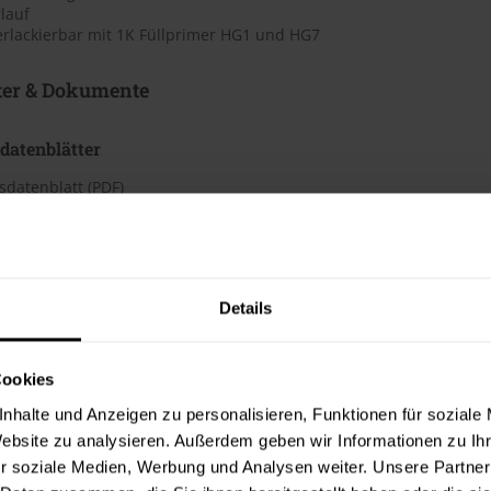
rlauf
erlackierbar mit 1K Füllprimer HG1 und HG7
ter & Dokumente
datenblätter
sdatenblatt (PDF)
 Merkblätter
s Merkblatt (PDF)
Details
hnungselemente
Cookies
iktogramme
nhalte und Anzeigen zu personalisieren, Funktionen für soziale
Website zu analysieren. Außerdem geben wir Informationen zu I
r soziale Medien, Werbung und Analysen weiter. Unsere Partner