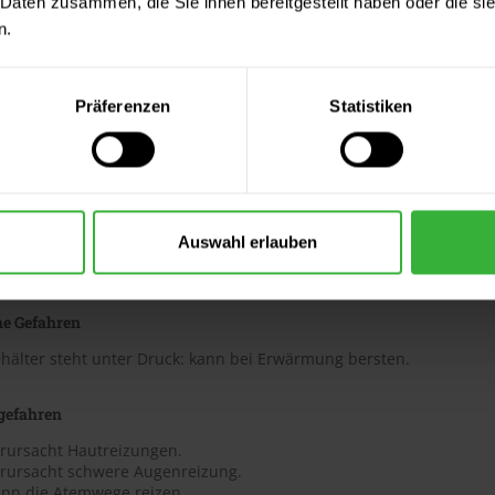
 Daten zusammen, die Sie ihnen bereitgestellt haben oder die s
n.
GHS08
chen
Gesundheitsgefahr
Präferenzen
Statistiken
Auswahl erlauben
nweise
he Gefahren
hälter steht unter Druck: kann bei Erwärmung bersten.
gefahren
erursacht Hautreizungen.
erursacht schwere Augenreizung.
ann die Atemwege reizen.