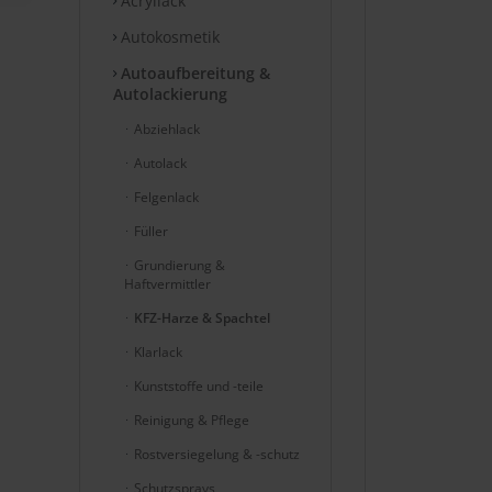
Acryllack
Autokosmetik
Autoaufbereitung &
Autolackierung
Abziehlack
Autolack
Felgenlack
Füller
Grundierung &
Haftvermittler
KFZ-Harze & Spachtel
Klarlack
Kunststoffe und -teile
Reinigung & Pflege
Rostversiegelung & -schutz
Schutzsprays