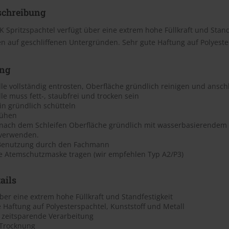
schreibung
K Spritzspachtel verfügt über eine extrem hohe Füllkraft und Stan
 auf geschliffenen Untergründen. Sehr gute Haftung auf Polyester
ng
le vollständig entrosten, Oberfläche gründlich reinigen und ansch
le muss fett-, staubfrei und trocken sein
in gründlich schütteln
rühen
nach dem Schleifen Oberfläche gründlich mit wasserbasierendem Re
 verwenden.
Benutzung durch den Fachmann
e Atemschutzmaske tragen (wir empfehlen Typ A2/P3)
ails
ber eine extrem hohe Füllkraft und Standfestigkeit
 Haftung auf Polyesterspachtel, Kunststoff und Metall
, zeitsparende Verarbeitung
 Trocknung