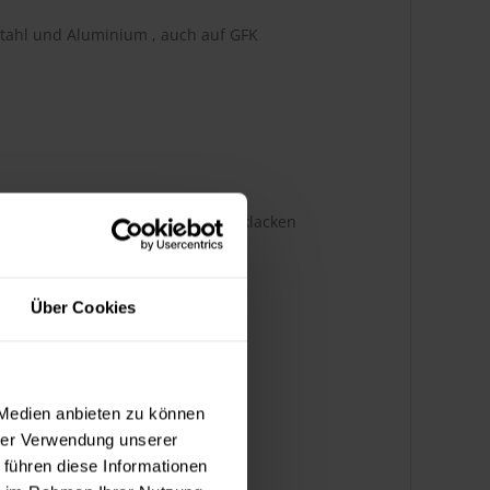
Stahl und Aluminium , auch auf GFK
d lösemittelhaltig, 1K und 2K Decklacken
Über Cookies
 Medien anbieten zu können
hrer Verwendung unserer
 führen diese Informationen