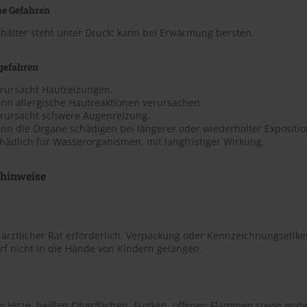
he Gefahren
hälter steht unter Druck: kann bei Erwärmung bersten.
gefahren
erursacht Hautreizungen.
ann allergische Hautreaktionen verursachen.
erursacht schwere Augenreizung.
nn die Organe schädigen bei längerer oder wiederholter Expositio
hädlich für Wasserorganismen, mit langfristiger Wirkung.
shinweise
t ärztlicher Rat erforderlich, Verpackung oder Kennzeichnungsetiket
rf nicht in die Hände von Kindern gelangen.
on Hitze, heißen Oberflächen, Funken, offenen Flammen sowie ande