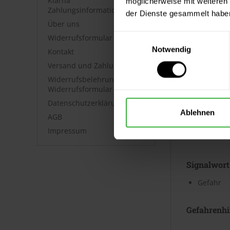
Klarna
möglicherweise mit weiteren
Zahlungsinformationen
der Dienste gesammelt habe
Kennzeic
Über uns
Einwilligungsauswahl
Widerrufsformular
Gefahrenp
Notwendig
Kontakt
Versand und Zahlung
Widerrufsbelehrung &
Widerrufsformular
Datenschutzerklärung
GHS07
Ablehnen
AGB
Ausrufezei
Impressum
Signalwort
Gefahr
Gefahrenhi