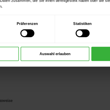
 Daten zusammen, die Sie ihnen bereitgestellt haben oder die s
n.
hnungselemente
iktogramme
Präferenzen
Statistiken
GHS08
Auswahl erlauben
chen
Gesundheitsgefahr
nweise