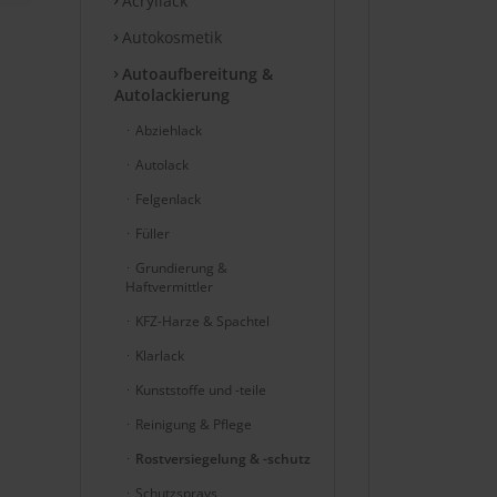
Acryllack
Autokosmetik
Autoaufbereitung &
Autolackierung
Abziehlack
Autolack
Felgenlack
Füller
Grundierung &
Haftvermittler
KFZ-Harze & Spachtel
Klarlack
Kunststoffe und -teile
Reinigung & Pflege
Rostversiegelung & -schutz
Schutzsprays