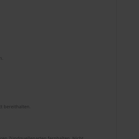
n.
t bereithalten.
ren Zündquellenarten fernhalten. Nicht