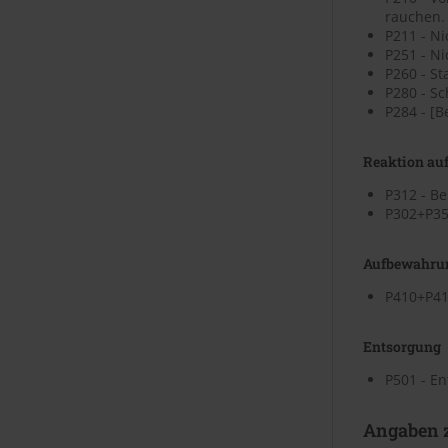
rauchen.
P211 - N
P251 - N
P260 - St
P280 - S
P284 - [
Reaktion auf
P312 - B
P302+P35
Aufbewahru
P410+P41
Entsorgung
P501 - En
Angaben z