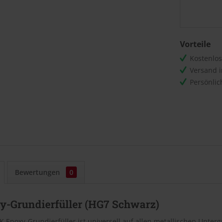
Vorteile
Kostenlo
Versand 
Persönli
Bewertungen
0
y-Grundierfüller (HG7 Schwarz)
K Epoxy-Grundierfüller ist universell auf allen metallischen Unte