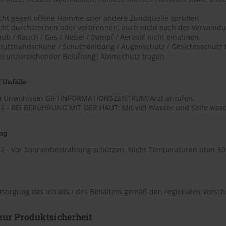
icht gegen offene Flamme oder andere Zündquelle sprühen.
icht durchstechen oder verbrennen, auch nicht nach der Verwendu
aub / Rauch / Gas / Nebel / Dampf / Aerosol nicht einatmen.
chutzhandschuhe / Schutzkleidung / Augenschutz / Gesichtsschutz 
Bei unzureichender Belüftung] Atemschutz tragen.
 Unfälle
ei Unwohlsein GIFTINFORMATIONSZENTRUM/Arzt anrufen.
2 - BEI BERÜHRUNG MIT DER HAUT: Mit viel Wasser und Seife was
ng
2 - Vor Sonnenbestrahlung schützen. Nicht Temperaturen über 50 ?
tsorgung des Inhalts / des Behälters gemäß den regionalen Vorschr
ur Produktsicherheit