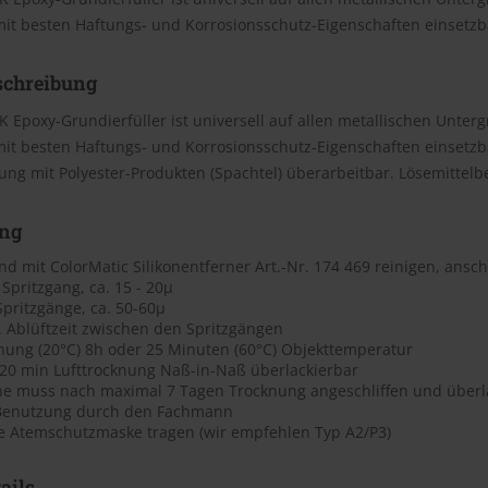
it besten Haftungs- und Korrosionsschutz-Eigenschaften einsetzb
schreibung
K Epoxy-Grundierfüller ist universell auf allen metallischen Unte
t besten Haftungs- und Korrosionsschutz-Eigenschaften einsetzba
ng mit Polyester-Produkten (Spachtel) überarbeitbar. Lösemittelbe
ng
d mit ColorMatic Silikonentferner Art.-Nr. 174 469 reinigen, ansc
 Spritzgang, ca. 15 - 20µ
 Spritzgänge, ca. 50-60µ
. Ablüftzeit zwischen den Spritzgängen
knung (20°C) 8h oder 25 Minuten (60°C) Objekttemperatur
 20 min Lufttrocknung Naß-in-Naß überlackierbar
he muss nach maximal 7 Tagen Trocknung angeschliffen und überl
Benutzung durch den Fachmann
e Atemschutzmaske tragen (wir empfehlen Typ A2/P3)
ails