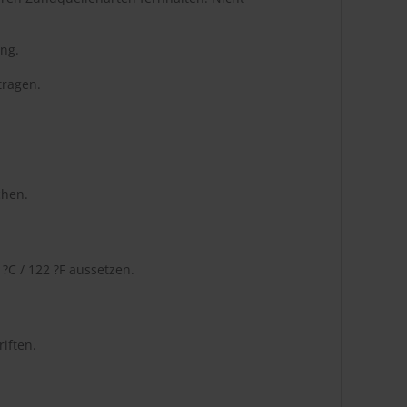
ng.
tragen.
chen.
C / 122 ?F aussetzen.
iften.