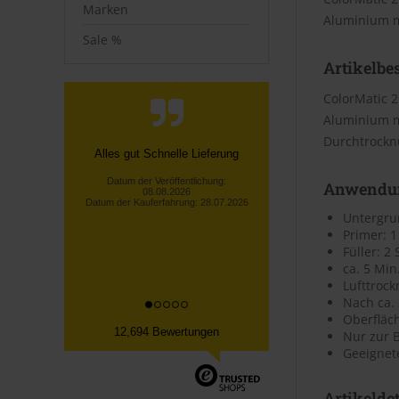
Marken
Aluminium m
Sale %
Artikelbe
ColorMatic 2
Aluminium mi
Durchtrocknu
Telefonische Info, dass nicht die
gesamte bestellte Ware vorrätig
Anwendu
war! Unverzügliche
Rückerstattu...
Untergrun
Lothar S., Kürten
Primer: 1
Datum der Veröffentlichung:
Füller: 2
08.08.2026
Datum der Kauferfahrung: 30.07.2026
ca. 5 Min
Lufttroc
Nach ca.
Oberfläc
12,694 Bewertungen
Nur zur 
Geeignet
Artikeldet