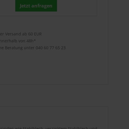
Jetzt anfragen
ser Versand ab 60 EUR
innerhalb von 48h*
che Beratung unter
040 60 77 65 23
rgründen wie Stahlblech, verzinktem Stahlblech und