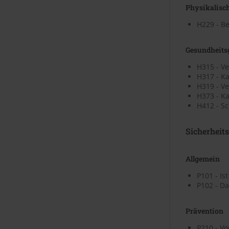
Physikalisc
H229 - Be
Gesundheits
H315 - V
H317 - K
H319 - V
H373 - Ka
H412 - Sc
Sicherheit
Allgemein
P101 - Is
P102 - Da
Prävention
P210 - V