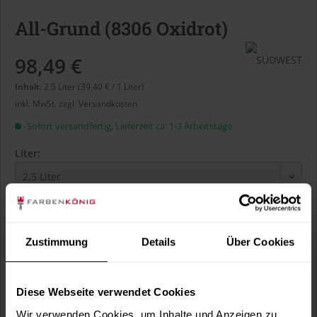
All-Grund (8306 Oxidrot)
98,49 €
Inhalt:
2.5 Liter (39,40 € / 1 Liter)
inkl. MwSt.
zzgl. Versandkosten
Sofort versandfertig, Lieferzeit ca. 1-3 Arbeitstage
Liter:
Verbrauch berechnen
Wie viele m² wollen Sie bearbeiten?
Zustimmung
Details
Über Cookies
m²
Diese Webseite verwendet Cookies
Wir verwenden Cookies, um Inhalte und Anzeigen zu