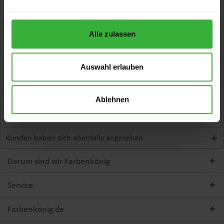
Alle zulassen
Beschreibung
Auswahl erlauben
All-Grund (8306 Oxidrot) Universalgrundierung -
überstreichbar nach 3 Stunden, für Eisen, Zink,...
mehr
Ablehnen
Bewertungen
0
Jetzt Bewertungen zum Artikel lesen...
mehr
Kunden haben sich ebenfalls angesehen
Darum sind wir Farbenkönig
Service
Farbenkönig.de