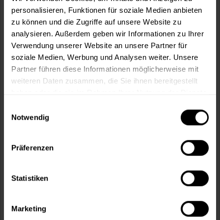
personalisieren, Funktionen für soziale Medien anbieten
zu können und die Zugriffe auf unsere Website zu
In den
Warenkorb
analysieren. Außerdem geben wir Informationen zu Ihrer
Verwendung unserer Website an unsere Partner für
Fragen zum Artikel?
Merken
soziale Medien, Werbung und Analysen weiter. Unsere
Partner führen diese Informationen möglicherweise mit
Artikel-Nr.:
SW00018306_OXIDROT
weiteren Daten zusammen, die Sie ihnen bereitgestellt
haben oder die sie im Rahmen Ihrer Nutzung der Dienste
Sie möchten eine größere Menge kaufen
gesammelt haben.
Einwilligungsauswahl
und wünschen ein Angebot?
Notwendig
Jetzt anfragen
Präferenzen
Vorteile
Statistiken
Kostenloser Versand ab 60 EUR
Versand innerhalb von 48h*
Persönliche Beratung unter
040 60 77 65 23
Marketing