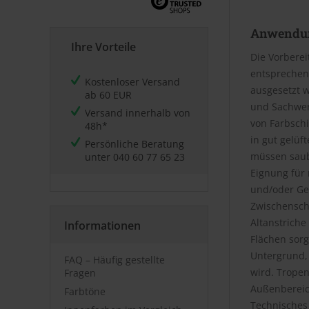
Anwendu
Ihre Vorteile
Die Vorbere
entsprechen
Kostenloser Versand
ausgesetzt w
ab 60 EUR
und Sachwert
Versand innerhalb von
von Farbsch
48h*
in gut gelüf
Persönliche Beratung
müssen saube
unter
040 60 77 65 23
Eignung für 
und/oder Ge
Zwischenschl
Altanstrich
Informationen
Flächen sorg
Untergrund, 
FAQ – Häufig gestellte
wird. Trope
Fragen
Außenbereic
Farbtöne
Technisches 