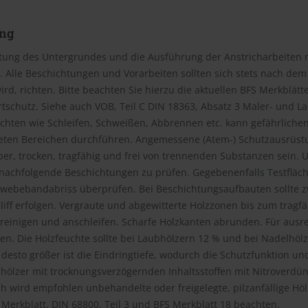
ng
itung des Untergrundes und die Ausführung der Anstricharbeiten
. Alle Beschichtungen und Vorarbeiten sollten sich stets nach de
ird, richten. Bitte beachten Sie hierzu die aktuellen BFS Merkbl
schutz. Siehe auch VOB, Teil C DIN 18363, Absatz 3 Maler- und L
ichten wie Schleifen, Schweißen, Abbrennen etc. kann gefährlich
teten Bereichen durchführen. Angemessene (Atem-) Schutzausrüstun
r, trocken, tragfähig und frei von trennenden Substanzen sein. 
nachfolgende Beschichtungen zu prüfen. Gegebenenfalls Testfläche
webebandabriss überprüfen. Bei Beschichtungsaufbauten sollte z
iff erfolgen. Vergraute und abgewitterte Holzzonen bis zum tragf
e reinigen und anschleifen. Scharfe Holzkanten abrunden. Für aus
en. Die Holzfeuchte sollte bei Laubhölzern 12 % und bei Nadelhölz
desto größer ist die Eindringtiefe, wodurch die Schutzfunktion u
nhölzer mit trocknungsverzögernden Inhaltsstoffen mit Nitroverd
h wird empfohlen unbehandelte oder freigelegte, pilzanfällige Hö
Merkblatt, DIN 68800, Teil 3 und BFS Merkblatt 18 beachten.