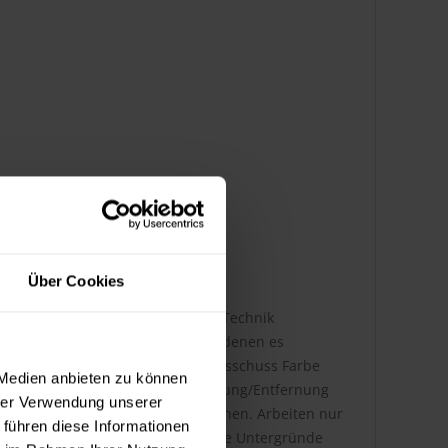
Über Cookies
 müssen dem aktuellen Stand der Technik
m Objekt und den Anforderungen, denen es
ätter, herausgegeben vom Bundesausschuss Farbe
 Medien anbieten zu können
ackierarbeiten. Die Weiterbehandlung/Entfernung
hrer Verwendung unserer
en Staub und/oder Dampf verursachen. Arbeiten nur
 führen diese Informationen
g anlegen, falls erforderlich. Alle Untergründe