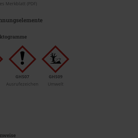
s Merkblatt (PDF)
hnungselemente
iktogramme
GHS07
GHS09
Ausrufezeichen
Umwelt
nweise