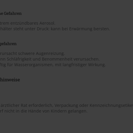
he Gefahren
xtrem entzündbares Aerosol.
hälter steht unter Druck: kann bei Erwärmung bersten.
gefahren
erursacht schwere Augenreizung.
ann Schläfrigkeit und Benommenheit verursachen.
ftig für Wasserorganismen, mit langfristiger Wirkung.
shinweise
t ärztlicher Rat erforderlich, Verpackung oder Kennzeichnungsetiket
rf nicht in die Hände von Kindern gelangen.