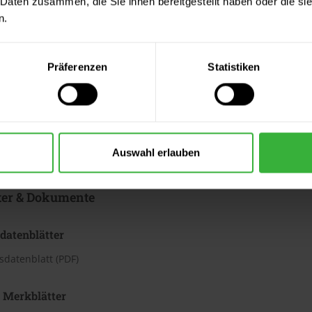
 Daten zusammen, die Sie ihnen bereitgestellt haben oder die s
r, trocken, tragfähig und frei von trennenden Substanzen sein. 
n.
nachfolgende Beschichtungen zu prüfen. Gegebenenfalls Testfläche
webebandabriss überprüfen. Bei Beschichtungsaufbauten sollte z
iff erfolgen. Vergraute und abgewitterte Holzzonen bis zum tragf
Präferenzen
Statistiken
e reinigen und anschleifen. Scharfe Holzkanten abrunden. Für aus
en. Die Holzfeuchte sollte bei Laubhölzern 12 % und bei Nadelhölz
desto größer ist die Eindringtiefe, wodurch die Schutzfunktion u
nhölzer mit trocknungsverzögernden Inhaltsstoffen mit Nitroverd
h wird empfohlen unbehandelte oder freigelegte, pilzanfällige Hö
Auswahl erlauben
Merkblatt, DIN 68800, Teil 3 und BFS Merkblatt 18 beachten.
ter & Dokumente
datenblätter
sdatenblatt (PDF)
 Merkblätter