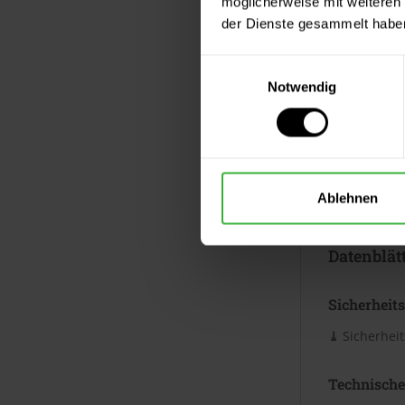
möglicherweise mit weiteren
müssen saube
der Dienste gesammelt habe
Eignung für 
und/oder Ge
Einwilligungsauswahl
Zwischenschl
Notwendig
Altanstrich
Flächen sorg
Untergrund, 
wird. Trope
Außenbereic
Ablehnen
Technisches 
Datenblät
Sicherheits
⤓
Sicherheit
Technische