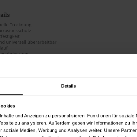
ails
nelle Trocknung
orrosionsschutz
festigkeit
nd universell überarbeitbar
lauf
tenabdeckung
olzinhaltsstoffe
d: Matt
 Beim Anstrich auf Bambus Vorversuch durchführen!
ndvorbehandlung
Details
itung des Untergrundes und die Ausführung der Anstricharbeiten
. Alle Beschichtungen und Vorarbeiten sollten sich stets nach de
Cookies
ird, richten. Bitte beachten Sie hierzu die aktuellen BFS Merkbl
nhalte und Anzeigen zu personalisieren, Funktionen für soziale
schutz. Siehe auch VOB, Teil C DIN 18363, Absatz 3 Maler- und L
Website zu analysieren. Außerdem geben wir Informationen zu I
ichten wie Schleifen, Schweißen, Abbrennen etc. kann gefährlich
r soziale Medien, Werbung und Analysen weiter. Unsere Partner
teten Bereichen durchführen. Angemessene (Atem-) Schutzausrüstun