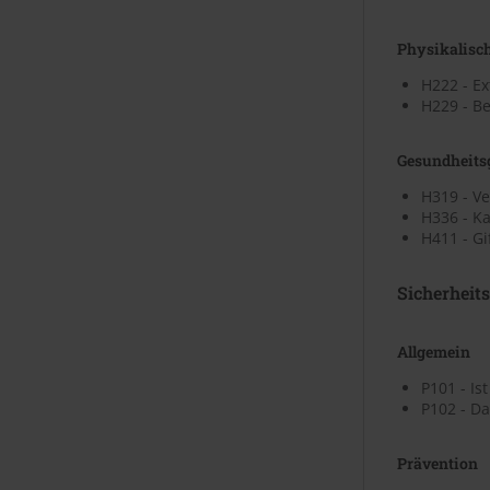
Physikalisc
H222 - E
H229 - Be
Gesundheits
H319 - V
H336 - K
H411 - Gi
Sicherheit
Allgemein
P101 - Is
P102 - Da
Prävention