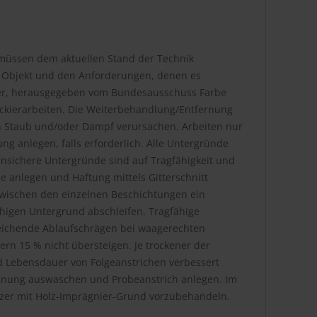
 müssen dem aktuellen Stand der Technik
m Objekt und den Anforderungen, denen es
ätter, herausgegeben vom Bundesausschuss Farbe
ackierarbeiten. Die Weiterbehandlung/Entfernung
en Staub und/oder Dampf verursachen. Arbeiten nur
g anlegen, falls erforderlich. Alle Untergründe
Unsichere Untergründe sind auf Tragfähigkeit und
 anlegen und Haftung mittels Gitterschnitt
wischen den einzelnen Beschichtungen ein
ähigen Untergrund abschleifen. Tragfähige
reichende Ablaufschrägen bei waagerechten
ern 15 % nicht übersteigen. Je trockener der
nd Lebensdauer von Folgeanstrichen verbessert
ünnung auswaschen und Probeanstrich anlegen. Im
lzer mit Holz-Imprägnier-Grund vorzubehandeln.