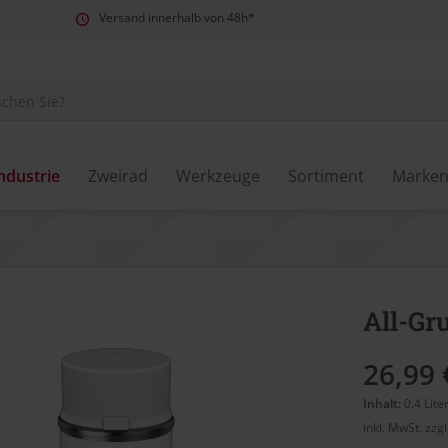
Versand innerhalb von 48h*
ndustrie
Zweirad
Werkzeuge
Sortiment
Marke
All-Gr
26,99 
Inhalt:
0.4 Lite
inkl. MwSt.
zzg