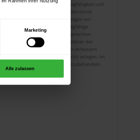
ie im Rahmen Ihrer Nutzung
Unsichere Untergründe sind auf Tragfähigkeit und
 anlegen und Haftung mittels Gitterschnitt
wischen den einzelnen Beschichtungen ein
ähigen Untergrund abschleifen. Tragfähige
Marketing
reichende Ablaufschrägen bei waagerechten
ern 15 % nicht übersteigen. Je trockener der
nd Lebensdauer von Folgeanstrichen verbessert
ünnung auswaschen und Probeanstrich anlegen. Im
lzer mit Holz-Imprägnier-Grund vorzubehandeln.
Alle zulassen