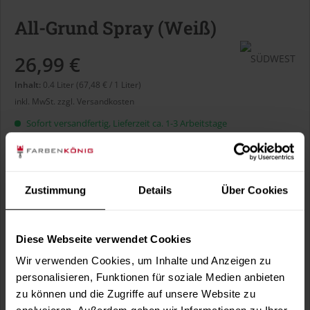
All-Grund Spray (Weiß)
26,99 €
Inhalt:
0.4 Liter (67,48 € / 1 Liter)
inkl. MwSt.
zzgl. Versandkosten
Sofort versandfertig, Lieferzeit ca. 1-3 Arbeitstage
Liter:
Zustimmung
Details
Über Cookies
Diese Webseite verwendet Cookies
In den
Warenkorb
Wir verwenden Cookies, um Inhalte und Anzeigen zu
personalisieren, Funktionen für soziale Medien anbieten
Fragen zum Artikel?
Merken
zu können und die Zugriffe auf unsere Website zu