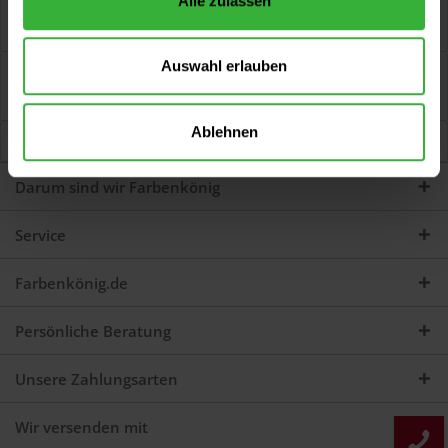
Alle zulassen
All-Grund Spray (Weiß) Universelle Grundierung und
Haftvermittler als Grund- und...
mehr
Auswahl erlauben
Bewertungen
0
Jetzt Bewertungen zum Artikel lesen...
mehr
Ablehnen
Kunden kauften auch
Darum sind wir Farbenkönig
Service
Farbenkönig.de
Persönliche Beratung
Unsere Zahlungsarten
Wir versenden mit