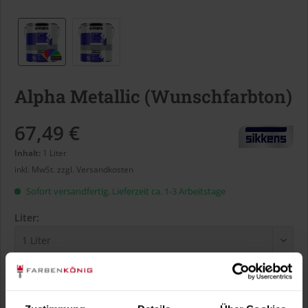
Alpha Metallic (Wunschfarbton)
67,49 €
Inhalt:
1 Liter
inkl. MwSt.
zzgl. Versandkosten
Sofort versandfertig, Lieferzeit ca. 1-3 Arbeitstage
Liter:
Verbrauch berechnen
Wie viele m² wollen Sie bearbeiten?