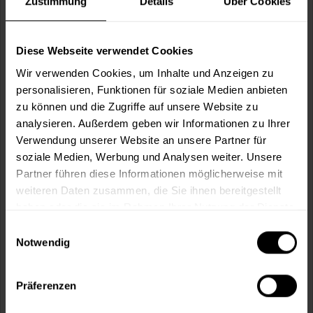
Zustimmung
Details
Über Cookies
m²
Diese Webseite verwendet Cookies
Wir verwenden Cookies, um Inhalte und Anzeigen zu
Kollektion:
personalisieren, Funktionen für soziale Medien anbieten
zu können und die Zugriffe auf unsere Website zu
analysieren. Außerdem geben wir Informationen zu Ihrer
Wunschfarbcode*:
Verwendung unserer Website an unsere Partner für
soziale Medien, Werbung und Analysen weiter. Unsere
Partner führen diese Informationen möglicherweise mit
weiteren Daten zusammen, die Sie ihnen bereitgestellt
haben oder die sie im Rahmen Ihrer Nutzung der Dienste
In den
Warenkorb
gesammelt haben.
Einwilligungsauswahl
Notwendig
Fragen zum Artikel?
Merken
Präferenzen
Artikel-Nr.:
SI0058WF.1