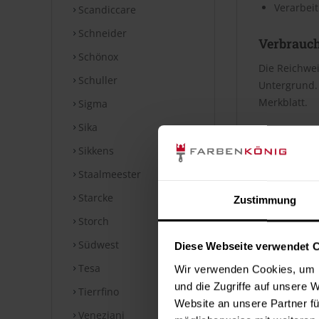
Verarbeit
Scandiccare
Schneider
Verbrauc
Schönox
Die Reichwei
Schuller
Untergrund. 
Merkblatt.
Sigma
Sika
Datenblät
Sikkens
Staalmeester
Sicherheits
Starcke
Zustimmung
⤓
Sicherheit
Storch
Technische
Südwest
Diese Webseite verwendet 
⤓
Technische
Tesa
Wir verwenden Cookies, um I
und die Zugriffe auf unsere 
Tierrfino
Kennzeic
Website an unsere Partner fü
Veneziani