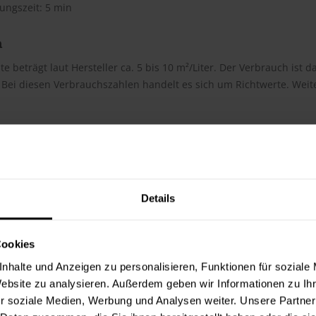
ungszeit: 5 min
h
te beträgt laut Hersteller ca. 5 bis 10 m²/Liter. Der Verbrauch ist
Bei diesen Verbrauchszahlen handelt es sich um Richtwerte. Weit
ter & Dokumente
datenblätter
Details
sdatenblatt (PDF)
 Merkblätter
Cookies
s Merkblatt (PDF)
nhalte und Anzeigen zu personalisieren, Funktionen für soziale
Website zu analysieren. Außerdem geben wir Informationen zu I
hnungselemente
r soziale Medien, Werbung und Analysen weiter. Unsere Partner