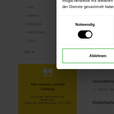
möglicherweise mit weiteren
der Dienste gesammelt habe
VIA
Gefahrenp
Volvox
Einwilligungsauswahl
Wistoba
Notwendig
Yachtcare
Zero
GHS05
Ätzwirkun
Sale %
Ablehnen
Gefahrenhi
Gesundheits
Unkomplizierter Ablauf und tolles
Produkt, bin sehr happy - und
H314 - V
danke auch für die Haribos :)
Sicherheit
Datum der Veröffentlichung:
06.08.2026
Datum der Kauferfahrung: 26.07.2026