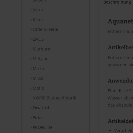
Beschreibung
Jotun
Keim
Aquanet
Little Greene
Entfernt du
LIVOS
Artikelbe
Marburg
Entfernt tie
Metylan
geworden sin
Mirka
Mixol
Anwendu
Motip
Eine dicke S
NORIS Blattgoldfabrik
Wasser absp
das Abspüle
Owatrol
Pufas
Artikeldet
PROFILIne
Verarbei