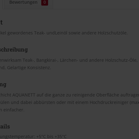
Bewertungen
0
t
nkel gewordenes Teak- undLeinöl sowie andere Holzschutzöle.
schreibung
fenwirksam Teak-, Bangkirai-, Lärchen- und andere Holzschutz-Öl
d, Gelartige Konsistenz.
ng
chicht AQUANETT auf die ganze zu reinigende Oberfläche auftragen
ülen und dabei abbürsten oder mit einem Hochdruckreiniger (max.
n einfacher.
ails
tungstemperatur: +5°C bis +35°C