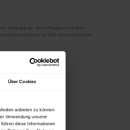
 dabei abhängig von der Auftragsart und dem
ere Infos entnehmen Sie bitte dem technischen
Über Cookies
 Medien anbieten zu können
hrer Verwendung unserer
 führen diese Informationen