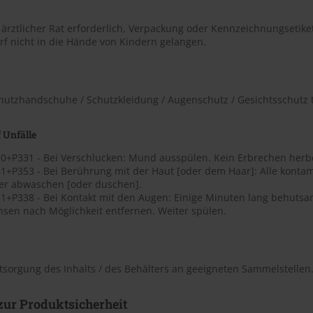
t ärztlicher Rat erforderlich, Verpackung oder Kennzeichnungsetiket
rf nicht in die Hände von Kindern gelangen.
chutzhandschuhe / Schutzkleidung / Augenschutz / Gesichtsschutz 
 Unfälle
0+P331 - Bei Verschlucken: Mund ausspülen. Kein Erbrechen herb
1+P353 - Bei Berührung mit der Haut [oder dem Haar]: Alle kontam
er abwaschen [oder duschen].
1+P338 - Bei Kontakt mit den Augen: Einige Minuten lang behutsa
nsen nach Möglichkeit entfernen. Weiter spülen.
tsorgung des Inhalts / des Behälters an geeigneten Sammelstellen
ur Produktsicherheit