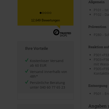
Allgemein
P101 - Is
P102 - Da
12,649 Bewertungen
Prävention
P280 - S
Reaktion auf
Ihre Vorteile
P301+P33
P303+P36
Kostenloser Versand
mit Wass
ab 60 EUR
P305+P35
Versand innerhalb von
Kontaktli
48h*
Persönliche Beratung
Entsorgung
unter
040 60 77 65 23
P501 - En
Angaben z