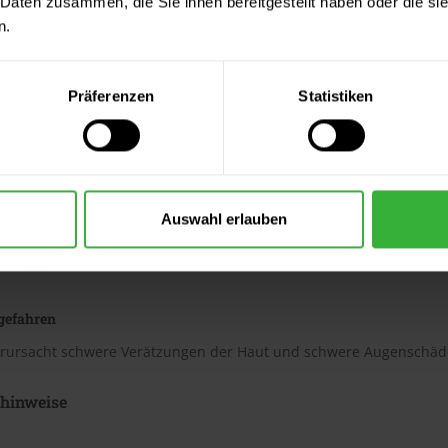
 Daten zusammen, die Sie ihnen bereitgestellt haben oder die s
n.
iktogramme
Präferenzen
Statistiken
g
Auswahl erlauben
nweise
gefahren
erursacht schwere Verätzungen der Haut und schwere Augenschäd
shinweise