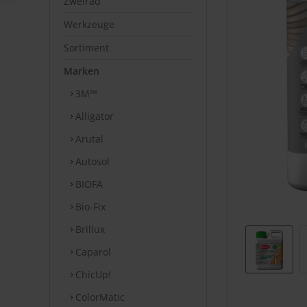
Zweirad
Werkzeuge
Sortiment
Marken
3M™
Alligator
Arutal
Autosol
BIOFA
Bio-Fix
Brillux
Caparol
ChicUp!
ColorMatic