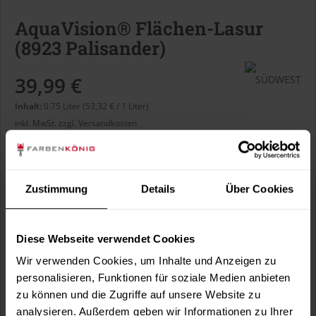
AquaVision® Flächen-Lasur
(8923 Palisander)
39,99 €
Inhalt:
0.75 Liter (53,32 € / 1 Liter)
inkl. MwSt.
zzgl. Versandkosten
Lieferzeit 3 bis 4 Arbeitstage
Liter:
Zustimmung
Details
Über Cookies
Diese Webseite verwendet Cookies
Wir verwenden Cookies, um Inhalte und Anzeigen zu
In den
Warenkorb
personalisieren, Funktionen für soziale Medien anbieten
zu können und die Zugriffe auf unsere Website zu
analysieren. Außerdem geben wir Informationen zu Ihrer