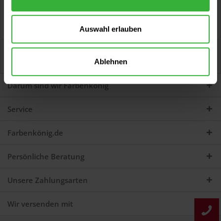
Beschreibung
AquaVision® Flächen-Lasur (8923 Palisander) Universelle,
offenporige Lasur für dekorative...
mehr
Auswahl erlauben
Bewertungen
0
Ablehnen
Jetzt Bewertungen zum Artikel lesen...
mehr
Darum sind wir Farbenkönig
Service
Farbenkönig.de
Persönliche Beratung
Unsere Zahlungsarten
Wir versenden mit