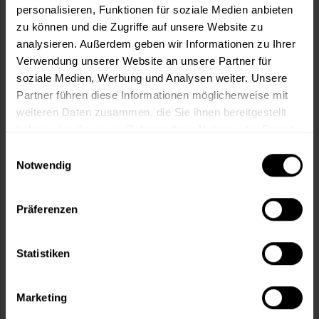
personalisieren, Funktionen für soziale Medien anbieten
zu können und die Zugriffe auf unsere Website zu
analysieren. Außerdem geben wir Informationen zu Ihrer
In den
Warenkorb
Verwendung unserer Website an unsere Partner für
soziale Medien, Werbung und Analysen weiter. Unsere
Partner führen diese Informationen möglicherweise mit
Fragen zum Artikel?
Merken
weiteren Daten zusammen, die Sie ihnen bereitgestellt
haben oder die sie im Rahmen Ihrer Nutzung der Dienste
Artikel-Nr.:
SW00139110_WEISS
gesammelt haben.
Einwilligungsauswahl
Notwendig
Sie möchten eine größere Menge kaufen
und wünschen ein Angebot?
Präferenzen
Jetzt anfragen
Statistiken
Vorteile
Kostenloser Versand ab 60 EUR
Marketing
Versand innerhalb von 48h*
Persönliche Beratung unter
040 60 77 65 23