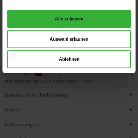
Alle zulassen
Auswahl erlauben
Beschreibung
AquaVision® PU-Weißlack Hochglanz (Weiß) Hochwertiger
Ablehnen
Malerlack für Lackierarbeiten im Innen-...
mehr
Bewertungen
0
Jetzt Bewertungen zum Artikel lesen...
mehr
Darum sind wir Farbenkönig
Service
Farbenkönig.de