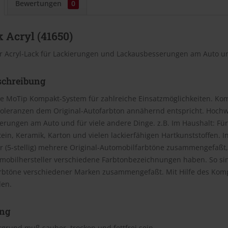
Bewertungen
0
 Acryl (41650)
r Acryl-Lack für Lackierungen und Lackausbesserungen am Auto un
schreibung
e MoTip Kompakt-System für zahlreiche Einsatzmöglichkeiten. Kom
oleranzen dem Original-Autofarbton annähernd entspricht. Hochwe
rungen am Auto und für viele andere Dinge. z.B. Im Haushalt: Für
Stein, Keramik, Karton und vielen lackierfähigen Hartkunststoffen
(5-stellig) mehrere Original-Automobilfarbtöne zusammengefaßt, 
omobilhersteller verschiedene Farbtonbezeichnungen haben. So si
rbtöne verschiedener Marken zusammengefaßt. Mit Hilfe des Kom
den.
ng
grund muß sauber, trocken und fettfrei sein.