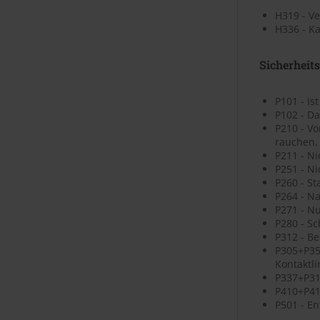
H319 - V
H336 - K
Sicherheit
P101 - Is
P102 - Da
P210 - V
rauchen.
P211 - N
P251 - N
P260 - St
P264 - N
P271 - N
P280 - S
P312 - B
P305+P35
Kontaktli
P337+P313
P410+P41
P501 - En