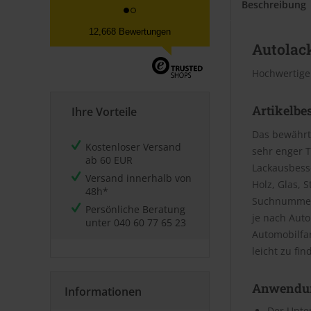
Beschreibung
12,668 Bewertungen
Autolack
Hochwertige
Artikelbe
Ihre Vorteile
Das bewährt
Kostenloser Versand
sehr enger T
ab 60 EUR
Lackausbesse
Versand innerhalb von
Holz, Glas, 
48h*
Suchnummer 
Persönliche Beratung
je nach Aut
unter
040 60 77 65 23
Automobilfa
leicht zu fin
Anwendu
Informationen
Der Unter