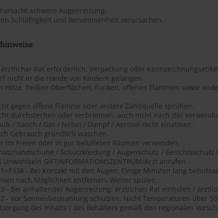
erursacht schwere Augenreizung.
ann Schläfrigkeit und Benommenheit verursachen.
shinweise
t ärztlicher Rat erforderlich, Verpackung oder Kennzeichnungsetiket
rf nicht in die Hände von Kindern gelangen.
on Hitze, heißen Oberflächen, Funken, offenen Flammen sowie ande
icht gegen offene Flamme oder andere Zündquelle sprühen.
icht durchstechen oder verbrennen, auch nicht nach der Verwendu
aub / Rauch / Gas / Nebel / Dampf / Aerosol nicht einatmen.
ach Gebrauch gründlich waschen.
ur im Freien oder in gut belüfteten Räumen verwenden.
chutzhandschuhe / Schutzkleidung / Augenschutz / Gesichtsschutz 
ei Unwohlsein GIFTINFORMATIONSZENTRUM/Arzt anrufen.
1+P338 - Bei Kontakt mit den Augen: Einige Minuten lang behutsa
nsen nach Möglichkeit entfernen. Weiter spülen.
 - Bei anhaltender Augenreizung: ärztlichen Rat einholen / ärztlic
2 - Vor Sonnenbestrahlung schützen. Nicht Temperaturen über 50 ?
tsorgung des Inhalts / des Behälters gemäß den regionalen Vorschr