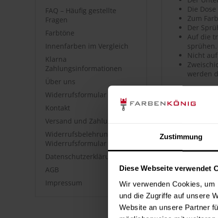
Die Dose
FAQ – Häufig gestellte
Zum Farb
Fragen
Der Sprü
Farbtöne
Auf die 
Innenfarben im Vergleich
sprühen.
Nicht auf
Klarna
Zweischic
Zahlungsinformationen
werden d
Über uns
Widerrufsformular
Artikeldet
Kontakt
Hochwerti
Versand und Zahlung
Hohe Far
Sehr gute
Widerrufsbelehrung &
Zustimmung
Hohe Ober
Widerrufsformular
Guter Ver
Datenschutzerklärung
Geeignet
Diese Webseite verwendet 
AGB
Polierfä
Wetterfes
Impressum
Wir verwenden Cookies, um I
Kratz-, s
und die Zugriffe auf unsere 
Uni- sow
Website an unsere Partner fü