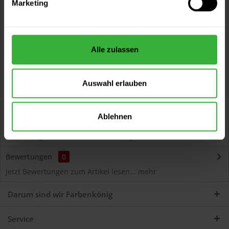
Marketing
Kostenloser Versand ab 60 EUR
Versand innerhalb von 48h*
Persönliche Beratung unter
040 60 77 65 23
Alle zulassen
Auswahl erlauben
Beschreibung
Ablehnen
Autolack Acryl (43220) Hochwertiger Acryl-Lack für
Lackierungen und Lackausbesserungen am Auto...
mehr
Bewertungen
0
Jetzt Bewertungen zum Artikel lesen...
mehr
Darum sind wir Farbenkönig
Service