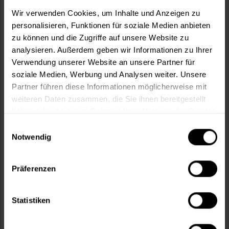
m²
Wir verwenden Cookies, um Inhalte und Anzeigen zu
personalisieren, Funktionen für soziale Medien anbieten
zu können und die Zugriffe auf unsere Website zu
analysieren. Außerdem geben wir Informationen zu Ihrer
Verwendung unserer Website an unsere Partner für
soziale Medien, Werbung und Analysen weiter. Unsere
In den
Warenkorb
Partner führen diese Informationen möglicherweise mit
weiteren Daten zusammen, die Sie ihnen bereitgestellt
Fragen zum Artikel?
Merken
haben oder die sie im Rahmen Ihrer Nutzung der Dienste
gesammelt haben.
Einwilligungsauswahl
Artikel-Nr.:
MT000343220
Notwendig
Sie möchten eine größere Menge kaufen
und wünschen ein Angebot?
Präferenzen
Jetzt anfragen
Statistiken
Vorteile