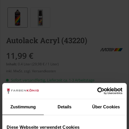
Autolack Acryl (43220)
11,99 €
Inhalt:
0.4 Liter (29,98 € / 1 Liter)
inkl. MwSt.
zzgl. Versandkosten
Sofort versandfertig, Lieferzeit ca. 1-3 Arbeitstage
Liter:
Zustimmung
Details
Über Cookies
Verbrauch berechnen
Wie viele m² wollen Sie bearbeiten?
Diese Webseite verwendet Cookies