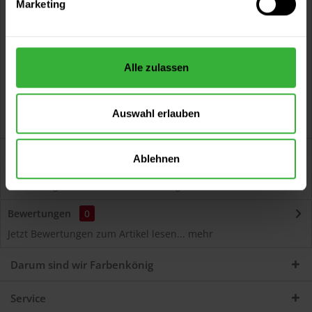
Marketing
Kostenloser Versand ab 60 EUR
Versand innerhalb von 48h*
Persönliche Beratung unter
040 60 77 65 23
Alle zulassen
Auswahl erlauben
Beschreibung
Ablehnen
Autolack Acryl (44508) Hochwertiger Acryl-Lack für
Lackierungen und Lackausbesserungen am Auto...
mehr
Bewertungen
0
Jetzt Bewertungen zum Artikel lesen...
mehr
Darum sind wir Farbenkönig
Service