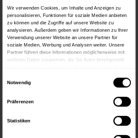
m²
Wir verwenden Cookies, um Inhalte und Anzeigen zu
personalisieren, Funktionen für soziale Medien anbieten
zu können und die Zugriffe auf unsere Website zu
analysieren. Außerdem geben wir Informationen zu Ihrer
Verwendung unserer Website an unsere Partner für
soziale Medien, Werbung und Analysen weiter. Unsere
In den
Warenkorb
Partner führen diese Informationen möglicherweise mit
weiteren Daten zusammen, die Sie ihnen bereitgestellt
Fragen zum Artikel?
Merken
haben oder die sie im Rahmen Ihrer Nutzung der Dienste
gesammelt haben.
Einwilligungsauswahl
Artikel-Nr.:
MT000344508
Notwendig
Sie möchten eine größere Menge kaufen
und wünschen ein Angebot?
Präferenzen
Jetzt anfragen
Statistiken
Vorteile