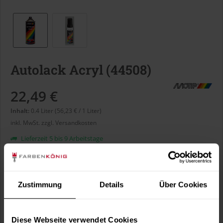
Autolack Acryl (44508)
22,49 €
Inhalt:
0.4 Liter (56,23 € / 1 Liter)
inkl. MwSt.
zzgl. Versandkosten
Lieferzeit 5 bis 9 Arbeitstage
Liter:
Zustimmung
Details
Über Cookies
Verbrauch berechnen
Wie viele m² wollen Sie bearbeiten?
Diese Webseite verwendet Cookies