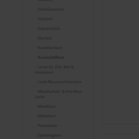
Heizkörperlack
Holzlack
Industrielack
Klarlack
Kunstharzlack
Kunststofflack
Lacke für Zink, Blei &
Aluminium
Land-/Baumaschinenlack
Metallschutz- & Anti-Rost-
Lacke
Metalllack
Möbellack
Parkettlack
Spielzeuglack