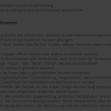
erursacht schwere Augenreizung.
ann Schläfrigkeit und Benommenheit verursachen.
shinweise
t ärztlicher Rat erforderlich, Verpackung oder Kennzeichnungsetiket
rf nicht in die Hände von Kindern gelangen.
on Hitze, heißen Oberflächen, Funken, offenen Flammen sowie ande
icht gegen offene Flamme oder andere Zündquelle sprühen.
icht durchstechen oder verbrennen, auch nicht nach der Verwendu
aub / Rauch / Gas / Nebel / Dampf / Aerosol nicht einatmen.
ach Gebrauch gründlich waschen.
ur im Freien oder in gut belüfteten Räumen verwenden.
chutzhandschuhe / Schutzkleidung / Augenschutz / Gesichtsschutz 
ei Unwohlsein GIFTINFORMATIONSZENTRUM/Arzt anrufen.
1+P338 - Bei Kontakt mit den Augen: Einige Minuten lang behutsa
nsen nach Möglichkeit entfernen. Weiter spülen.
 - Bei anhaltender Augenreizung: ärztlichen Rat einholen / ärztlic
2 - Vor Sonnenbestrahlung schützen. Nicht Temperaturen über 50 ?
tsorgung des Inhalts / des Behälters gemäß den regionalen Vorschr