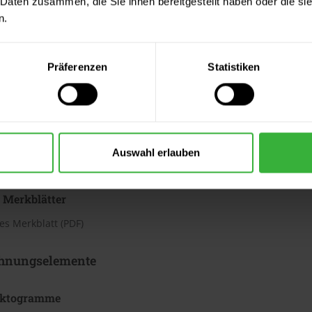
 Daten zusammen, die Sie ihnen bereitgestellt haben oder die s
h
n.
te beträgt laut Hersteller ca. 3,13 bis 4,37 m²/Liter. Der Verbrauc
Bei diesen Verbrauchszahlen handelt es sich um Richtwerte. Weit
Präferenzen
Statistiken
ter & Dokumente
datenblätter
Auswahl erlauben
sdatenblatt (PDF)
 Merkblätter
s Merkblatt (PDF)
hnungselemente
iktogramme