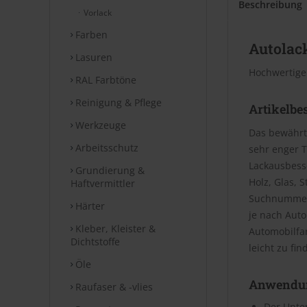
Beschreibung
Vorlack
Farben
Autolack
Lasuren
Hochwertige
RAL Farbtöne
Reinigung & Pflege
Artikelbe
Werkzeuge
Das bewährt
Arbeitsschutz
sehr enger T
Lackausbesse
Grundierung &
Holz, Glas, 
Haftvermittler
Suchnummer 
Härter
je nach Aut
Kleber, Kleister &
Automobilfa
Dichtstoffe
leicht zu fin
Öle
Anwendu
Raufaser & -vlies
Der Unter