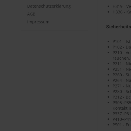
Datenschutzerklärung
H319 - V
H336 - K
AGB
Impressum
Sicherheit
P101 - Is
P102 - Da
P210 - V
rauchen.
P211 - N
P251 - N
P260 - St
P264 - N
P271 - N
P280 - S
P312 - B
P305+P35
Kontaktli
P337+P313
P410+P41
P501 - En