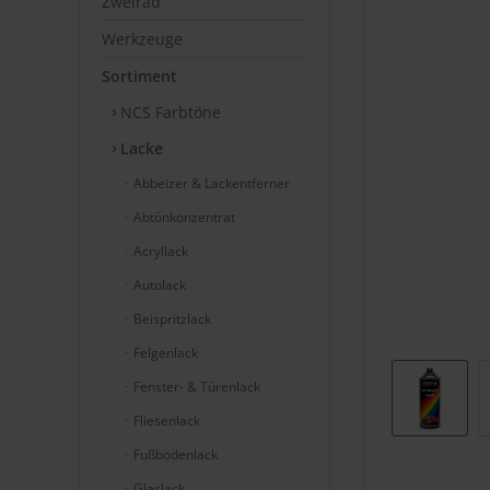
Zweirad
Werkzeuge
Sortiment
NCS Farbtöne
Lacke
Abbeizer & Lackentferner
Abtönkonzentrat
Acryllack
Autolack
Beispritzlack
Felgenlack
Fenster- & Türenlack
Fliesenlack
Fußbodenlack
Glaslack