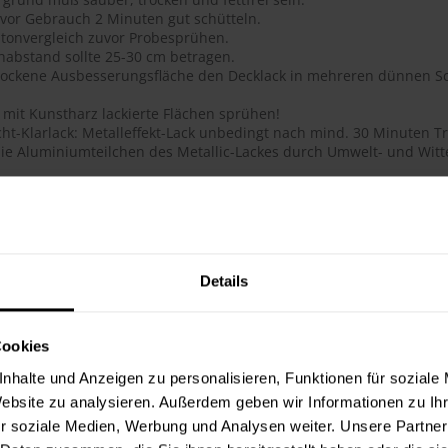
 vor Gebrauch 2 Minuten gut schütteln.
tonvergleich zuvor Probesprühen.
habstand sollte 25-30 cm betragen.
trockene Ausbesserungsfläche den Decklack in mehreren dünnen Sc
 mit Kunstharz lackierte Flächen sprühen!
ht-Klarlack: Metalleffekt-Lack unbedingt nach mind. 30 Minuten Tr
ie Aluminiumteilchen des Metallic-Lackes durch Umwelt- und Witte
ails
ge Acryl-Qualität
btongenauigkeit
 Deckkraft, ausgezeichnete Haftung, schnelltrocknend, dauerhafte
Details
flächenhärte bei gleichzeitig guter Elastizität
lauf, glatte Oberfläche
 für das Lackieren und Reparieren von Objekten im Innen- und Au
Cookies
hig, schmutzunempfindliche Oberfläche
t, lichtecht, UV-beständig (vergilbungsfrei)
nhalte und Anzeigen zu personalisieren, Funktionen für soziale
toß- und schlagfest
Website zu analysieren. Außerdem geben wir Informationen zu I
ie Metallic-Lacke werden durch den Überzug mit 2-Schicht-Klarlac
r soziale Medien, Werbung und Analysen weiter. Unsere Partner