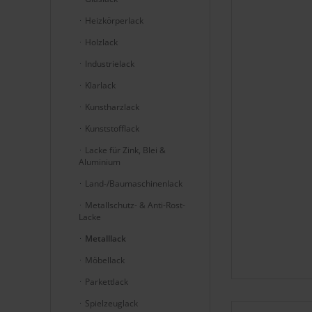
Heizkörperlack
Holzlack
Industrielack
Klarlack
Kunstharzlack
Kunststofflack
Lacke für Zink, Blei &
Aluminium
Land-/Baumaschinenlack
Metallschutz- & Anti-Rost-
Lacke
Metalllack
Möbellack
Parkettlack
Spielzeuglack