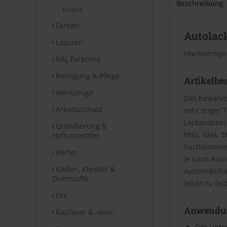
Beschreibung
Vorlack
Farben
Autolack
Lasuren
Hochwertige
RAL Farbtöne
Reinigung & Pflege
Artikelbe
Werkzeuge
Das bewährt
Arbeitsschutz
sehr enger T
Lackausbesse
Grundierung &
Holz, Glas, 
Haftvermittler
Suchnummer 
Härter
je nach Aut
Kleber, Kleister &
Automobilfa
Dichtstoffe
leicht zu fin
Öle
Anwendu
Raufaser & -vlies
Der Unter