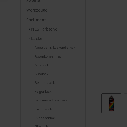
Zweirad
Werkzeuge
Sortiment
NCS Farbtöne
Lacke
Abbeizer & Lackentferner
Abtönkonzentrat
Acryllack
Autolack
Beispritzlack
Felgenlack
Fenster- & Türenlack
Fliesenlack
Fußbodenlack
Glaslack