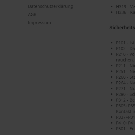
Datenschutzerklärung
H319 - V
H336 - K
AGB
Impressum
Sicherheit
P101 - Is
P102 - Da
P210 - V
rauchen.
P211 - N
P251 - N
P260 - St
P264 - N
P271 - N
P280 - S
P312 - B
P305+P35
Kontaktli
P337+P313
P410+P41
P501 - En