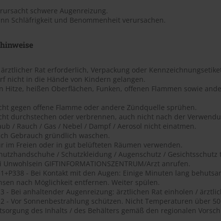
erursacht schwere Augenreizung.
ann Schläfrigkeit und Benommenheit verursachen.
shinweise
t ärztlicher Rat erforderlich, Verpackung oder Kennzeichnungsetiket
rf nicht in die Hände von Kindern gelangen.
on Hitze, heißen Oberflächen, Funken, offenen Flammen sowie ande
icht gegen offene Flamme oder andere Zündquelle sprühen.
icht durchstechen oder verbrennen, auch nicht nach der Verwendu
aub / Rauch / Gas / Nebel / Dampf / Aerosol nicht einatmen.
ach Gebrauch gründlich waschen.
ur im Freien oder in gut belüfteten Räumen verwenden.
chutzhandschuhe / Schutzkleidung / Augenschutz / Gesichtsschutz 
ei Unwohlsein GIFTINFORMATIONSZENTRUM/Arzt anrufen.
1+P338 - Bei Kontakt mit den Augen: Einige Minuten lang behutsa
nsen nach Möglichkeit entfernen. Weiter spülen.
 - Bei anhaltender Augenreizung: ärztlichen Rat einholen / ärztlic
2 - Vor Sonnenbestrahlung schützen. Nicht Temperaturen über 50 ?
tsorgung des Inhalts / des Behälters gemäß den regionalen Vorschr