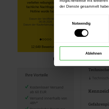
möglicherweise mit weiteren
Verbrauc
schnell geliefert. Brillux Superlux
der Dienste gesammelt habe
3000 weiss ist Qualitativ sehr
Die Reichwei
hoch...
Untergrund. 
Lars H., München
Einwilligungsauswahl
Merkblatt.
Notwendig
Datum der Veröffentlichung:
06.08.2026
Datum der Kauferfahrung: 26.07.2026
Datenblät
12,649 Bewertungen
Sicherheits
Ablehnen
⤓
Sicherheit
Technische
Ihre Vorteile
⤓
Technische
Kostenloser Versand
Kennzeic
ab 60 EUR
Versand innerhalb von
48h*
Gefahrenp