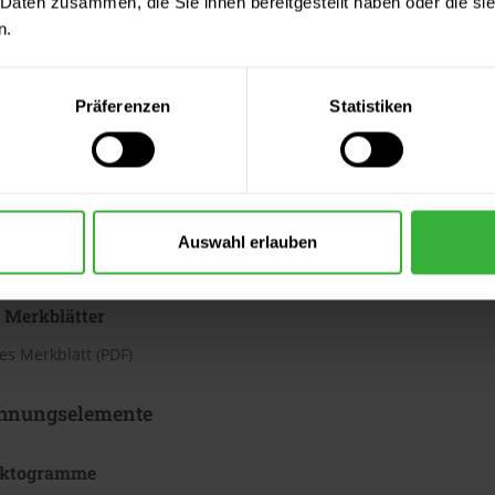
 Daten zusammen, die Sie ihnen bereitgestellt haben oder die s
h
n.
te beträgt laut Hersteller ca. 3,13 bis 4,37 m²/Liter. Der Verbrauc
Bei diesen Verbrauchszahlen handelt es sich um Richtwerte. Weit
Präferenzen
Statistiken
ter & Dokumente
datenblätter
Auswahl erlauben
sdatenblatt (PDF)
 Merkblätter
s Merkblatt (PDF)
hnungselemente
iktogramme