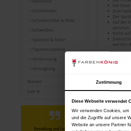
Reparatur
Die Dose
Schleifmittel
Zum Farb
Der Sprü
Schmiermittel & Fette
Auf die 
sprühen.
Schweißen
Nicht auf
Zweischic
Spachtel & Füller
werden d
Tapezierzubehör
Artikeldet
Verdünnung
Versieglung
Hochwerti
Hohe Far
Sehr gute
Marken
Zustimmung
Hohe Ober
Guter Ver
Sale %
Geeignet
Diese Webseite verwendet 
Polierfä
Wetterfes
Wir verwenden Cookies, um I
Kratz-, s
und die Zugriffe auf unsere 
Uni- sow
Website an unsere Partner fü
Farbe war super verpackt und