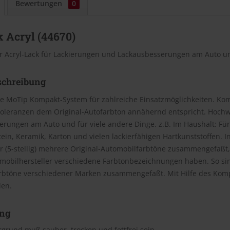
Bewertungen
0
 Acryl (44670)
r Acryl-Lack für Lackierungen und Lackausbesserungen am Auto un
schreibung
e MoTip Kompakt-System für zahlreiche Einsatzmöglichkeiten. Kom
oleranzen dem Original-Autofarbton annähernd entspricht. Hochwe
rungen am Auto und für viele andere Dinge. z.B. Im Haushalt: Für
Stein, Keramik, Karton und vielen lackierfähigen Hartkunststoffen
(5-stellig) mehrere Original-Automobilfarbtöne zusammengefaßt, 
omobilhersteller verschiedene Farbtonbezeichnungen haben. So si
rbtöne verschiedener Marken zusammengefaßt. Mit Hilfe des Kom
den.
ng
grund muß sauber, trocken und fettfrei sein.