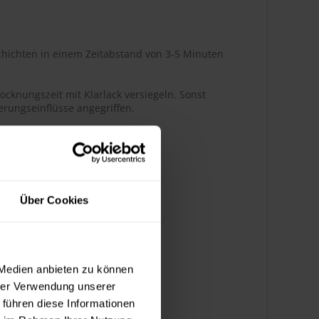
hichten in einem Zeitabstand von 3-5 Minuten
ocknungszeit mit Klarlack versiegeln. Sonst
rungseinflüsse angegriffen.
r Glanz
Über Cookies
ßenbereich
 Medien anbieten zu können
hrer Verwendung unserer
k bedingt benzinbeständig
 führen diese Informationen