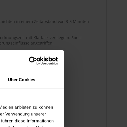
hichten in einem Zeitabstand von 3-5 Minuten
ocknungszeit mit Klarlack versiegeln. Sonst
rungseinflüsse angegriffen.
r Glanz
Über Cookies
ßenbereich
 Medien anbieten zu können
hrer Verwendung unserer
k bedingt benzinbeständig
 führen diese Informationen