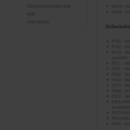
Datenschutzerklärung
H319 - V
H336 - K
AGB
Impressum
Sicherheit
P101 - Is
P102 - Da
P210 - V
rauchen.
P211 - N
P251 - N
P260 - St
P264 - N
P271 - N
P280 - S
P312 - B
P305+P35
Kontaktli
P337+P313
P410+P41
P501 - En