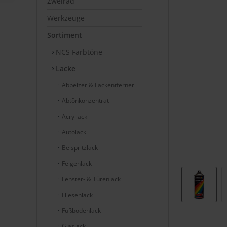
Zweirad
Werkzeuge
Sortiment
NCS Farbtöne
Lacke
Abbeizer & Lackentferner
Abtönkonzentrat
Acryllack
Autolack
Beispritzlack
Felgenlack
Fenster- & Türenlack
Fliesenlack
Fußbodenlack
Glaslack