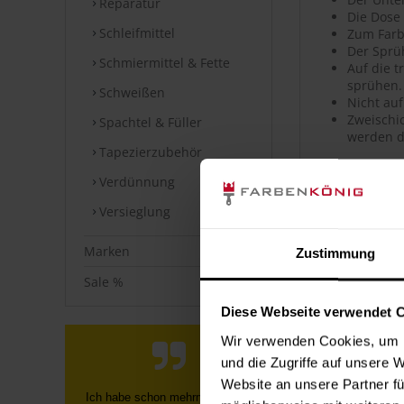
Reparatur
Die Dose
Schleifmittel
Zum Farb
Der Sprü
Schmiermittel & Fette
Auf die 
sprühen.
Schweißen
Nicht auf
Zweischic
Spachtel & Füller
werden d
Tapezierzubehör
Artikeldet
Verdünnung
Versieglung
Hochwerti
Hohe Far
Sehr gute
Marken
Zustimmung
Hohe Ober
Guter Ver
Sale %
Geeignet
Diese Webseite verwendet 
Polierfä
Wetterfes
Wir verwenden Cookies, um I
Kratz-, s
und die Zugriffe auf unsere 
Uni- sow
Website an unsere Partner fü
Schnelle, unkomplizierte