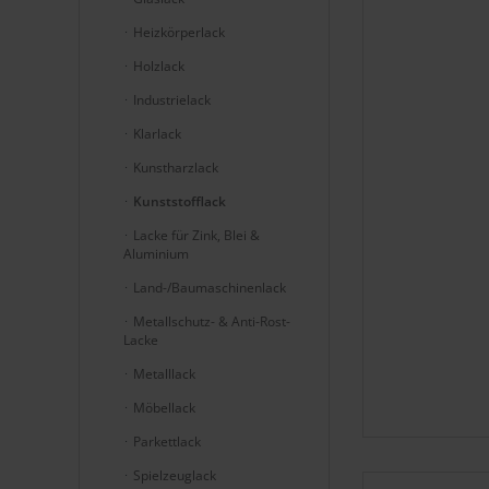
Heizkörperlack
Holzlack
Industrielack
Klarlack
Kunstharzlack
Kunststofflack
Lacke für Zink, Blei &
Aluminium
Land-/Baumaschinenlack
Metallschutz- & Anti-Rost-
Lacke
Metalllack
Möbellack
Parkettlack
Spielzeuglack