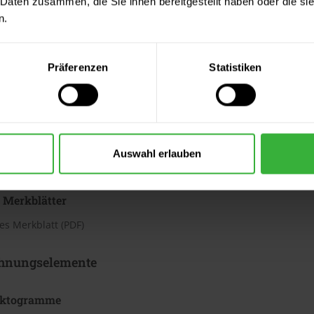
 Daten zusammen, die Sie ihnen bereitgestellt haben oder die s
h
n.
te beträgt laut Hersteller ca. 3,13 bis 4,37 m²/Liter. Der Verbrauc
Bei diesen Verbrauchszahlen handelt es sich um Richtwerte. Weit
Präferenzen
Statistiken
ter & Dokumente
datenblätter
Auswahl erlauben
sdatenblatt (PDF)
 Merkblätter
s Merkblatt (PDF)
hnungselemente
iktogramme