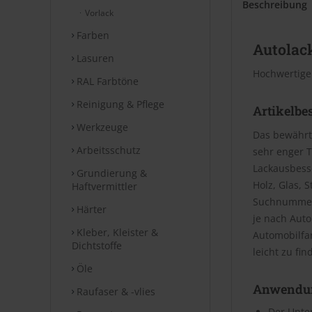
Beschreibung
Vorlack
Farben
Autolack
Lasuren
Hochwertige
RAL Farbtöne
Reinigung & Pflege
Artikelbe
Werkzeuge
Das bewährt
Arbeitsschutz
sehr enger T
Lackausbesse
Grundierung &
Holz, Glas, 
Haftvermittler
Suchnummer 
Härter
je nach Aut
Kleber, Kleister &
Automobilfa
Dichtstoffe
leicht zu fin
Öle
Anwendu
Raufaser & -vlies
Der Unter