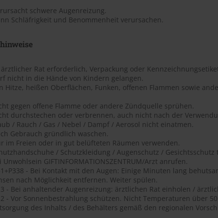
erursacht schwere Augenreizung.
ann Schläfrigkeit und Benommenheit verursachen.
shinweise
t ärztlicher Rat erforderlich, Verpackung oder Kennzeichnungsetiket
rf nicht in die Hände von Kindern gelangen.
on Hitze, heißen Oberflächen, Funken, offenen Flammen sowie ande
icht gegen offene Flamme oder andere Zündquelle sprühen.
icht durchstechen oder verbrennen, auch nicht nach der Verwendu
aub / Rauch / Gas / Nebel / Dampf / Aerosol nicht einatmen.
ach Gebrauch gründlich waschen.
ur im Freien oder in gut belüfteten Räumen verwenden.
chutzhandschuhe / Schutzkleidung / Augenschutz / Gesichtsschutz 
ei Unwohlsein GIFTINFORMATIONSZENTRUM/Arzt anrufen.
1+P338 - Bei Kontakt mit den Augen: Einige Minuten lang behutsa
nsen nach Möglichkeit entfernen. Weiter spülen.
 - Bei anhaltender Augenreizung: ärztlichen Rat einholen / ärztlic
2 - Vor Sonnenbestrahlung schützen. Nicht Temperaturen über 50 ?
tsorgung des Inhalts / des Behälters gemäß den regionalen Vorschr