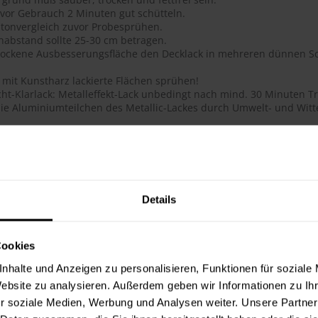
 vor Gebrauch 2 Minuten gut schütteln.
tonvergleich zuvor Probesprühen.
habstand sollte 25-30 cm betragen.
trockene Ausbesserungsfläche den Decklack in mehreren dünnen Sc
 mit Kunstharz lackierte Flächen sprühen!
ht-Klarlack: Metalleffekt-Lack unbedingt nach mind. 30 Minuten Tr
ie Aluminiumteilchen des Metallic-Lackes durch Umwelt- und Witte
ails
ge Acryl-Qualität
btongenauigkeit
 Deckkraft, ausgezeichnete Haftung, schnelltrocknend, dauerhafte
Details
flächenhärte bei gleichzeitig guter Elastizität
lauf, glatte Oberfläche
 für das Lackieren und Reparieren von Objekten im Innen- und Au
Cookies
hig, schmutzunempfindliche Oberfläche
t, lichtecht, UV-beständig (vergilbungsfrei)
nhalte und Anzeigen zu personalisieren, Funktionen für soziale
toß- und schlagfest
Website zu analysieren. Außerdem geben wir Informationen zu I
ie Metallic-Lacke werden durch den Überzug mit 2-Schicht-Klarlac
r soziale Medien, Werbung und Analysen weiter. Unsere Partner