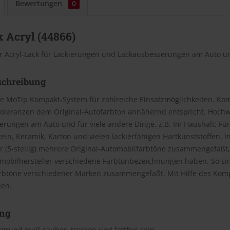
Bewertungen
0
 Acryl (44866)
r Acryl-Lack für Lackierungen und Lackausbesserungen am Auto un
schreibung
e MoTip Kompakt-System für zahlreiche Einsatzmöglichkeiten. Kom
oleranzen dem Original-Autofarbton annähernd entspricht. Hochwe
rungen am Auto und für viele andere Dinge. z.B. Im Haushalt: Für
Stein, Keramik, Karton und vielen lackierfähigen Hartkunststoffen
(5-stellig) mehrere Original-Automobilfarbtöne zusammengefaßt, 
omobilhersteller verschiedene Farbtonbezeichnungen haben. So si
rbtöne verschiedener Marken zusammengefaßt. Mit Hilfe des Kom
den.
ng
grund muß sauber, trocken und fettfrei sein.