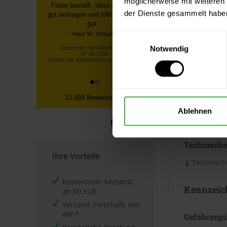
möglicherweise mit weiteren
Verbrauc
Bestellung über die Homepage,
der Dienste gesammelt habe
schnelle Lieferung, gute
Die Reichwei
Sendungsverfolgung ...
Untergrund. 
Einwilligungsauswahl
Datum der Veröffentlichung:
Merkblatt.
07.08.2026
Notwendig
Datum der Kauferfahrung: 27.07.2026
Datenblät
12,668 Bewertungen
Sicherheits
Ablehnen
⤓
Sicherheit
Technische
Ihre Vorteile
⤓
Technische
Kostenloser Versand
Kennzeic
ab 60 EUR
Versand innerhalb von
48h*
Gefahrenp