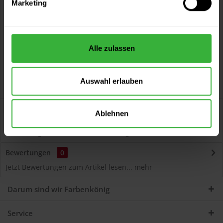
Marketing
Kostenloser Versand ab 60 EUR
Versand innerhalb von 48h*
Persönliche Beratung unter
040 60 77 65 23
Alle zulassen
Auswahl erlauben
Beschreibung
Ablehnen
Autolack Acryl (45240) Hochwertiger Acryl-Lack für
Lackierungen und Lackausbesserungen am Auto...
mehr
Bewertungen
0
Jetzt Bewertungen zum Artikel lesen...
mehr
Darum sind wir Farbenkönig
Service