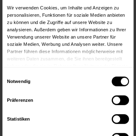
m²
Wir verwenden Cookies, um Inhalte und Anzeigen zu
personalisieren, Funktionen für soziale Medien anbieten
zu können und die Zugriffe auf unsere Website zu
analysieren. Außerdem geben wir Informationen zu Ihrer
Verwendung unserer Website an unsere Partner für
soziale Medien, Werbung und Analysen weiter. Unsere
In den
Warenkorb
Partner führen diese Informationen möglicherweise mit
weiteren Daten zusammen, die Sie ihnen bereitgestellt
Fragen zum Artikel?
Merken
haben oder die sie im Rahmen Ihrer Nutzung der Dienste
gesammelt haben.
Einwilligungsauswahl
Artikel-Nr.:
MT000345240
Notwendig
Sie möchten eine größere Menge kaufen
und wünschen ein Angebot?
Präferenzen
Jetzt anfragen
Statistiken
Vorteile