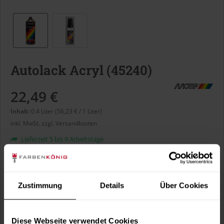
Autolack Acryl (45240)
22,49 €
Inhalt:
0.4 Liter (56,23 € / 1 Liter)
inkl. MwSt.
zzgl. Versandkosten
Lieferzeit 5 bis 9 Arbeitstage
Liter:
Zustimmung
Details
Über Cookies
Verbrauch berechnen
Wie viele m² wollen Sie bearbeiten?
Diese Webseite verwendet Cookies