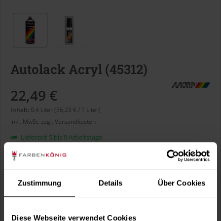
Autolack Acryl (45312)
22,49 €
Inhalt:
0.4 Liter (56,23 € / 1 Liter)
inkl. MwSt.
zzgl. Versandkosten
Lieferzeit 5 bis 9 Arbeitstage
Liter:
Zustimmung
Details
Über Cookies
Verbrauch berechnen
Wie viele m² wollen Sie bearbeiten?
Diese Webseite verwendet Cookies