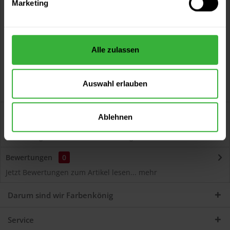
Marketing
Kostenloser Versand ab 60 EUR
Versand innerhalb von 48h*
Persönliche Beratung unter
040 60 77 65 23
Alle zulassen
Auswahl erlauben
Beschreibung
Ablehnen
Autolack Acryl (45312) Hochwertiger Acryl-Lack für
Lackierungen und Lackausbesserungen am Auto...
mehr
Bewertungen
0
Jetzt Bewertungen zum Artikel lesen...
mehr
Darum sind wir Farbenkönig
Service