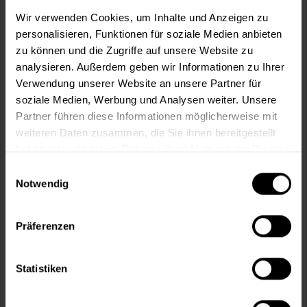
m²
Wir verwenden Cookies, um Inhalte und Anzeigen zu
personalisieren, Funktionen für soziale Medien anbieten
zu können und die Zugriffe auf unsere Website zu
analysieren. Außerdem geben wir Informationen zu Ihrer
Verwendung unserer Website an unsere Partner für
soziale Medien, Werbung und Analysen weiter. Unsere
In den
Warenkorb
Partner führen diese Informationen möglicherweise mit
weiteren Daten zusammen, die Sie ihnen bereitgestellt
Fragen zum Artikel?
Merken
haben oder die sie im Rahmen Ihrer Nutzung der Dienste
gesammelt haben.
Einwilligungsauswahl
Artikel-Nr.:
MT000345312
Notwendig
Sie möchten eine größere Menge kaufen
und wünschen ein Angebot?
Präferenzen
Jetzt anfragen
Statistiken
Vorteile