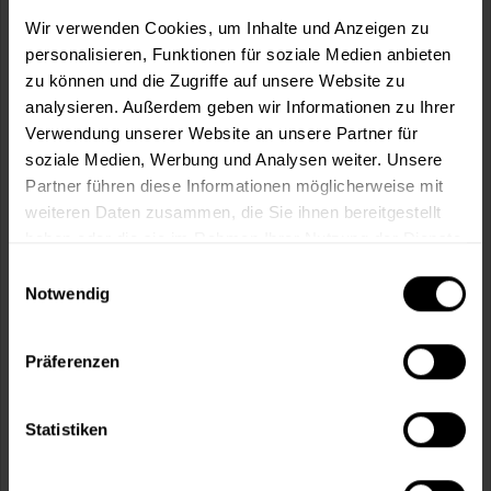
m²
Wir verwenden Cookies, um Inhalte und Anzeigen zu
personalisieren, Funktionen für soziale Medien anbieten
zu können und die Zugriffe auf unsere Website zu
analysieren. Außerdem geben wir Informationen zu Ihrer
Verwendung unserer Website an unsere Partner für
soziale Medien, Werbung und Analysen weiter. Unsere
In den
Warenkorb
Partner führen diese Informationen möglicherweise mit
weiteren Daten zusammen, die Sie ihnen bereitgestellt
Fragen zum Artikel?
Merken
haben oder die sie im Rahmen Ihrer Nutzung der Dienste
gesammelt haben.
Einwilligungsauswahl
Artikel-Nr.:
MT000345350
Notwendig
Sie möchten eine größere Menge kaufen
und wünschen ein Angebot?
Präferenzen
Jetzt anfragen
Statistiken
Vorteile