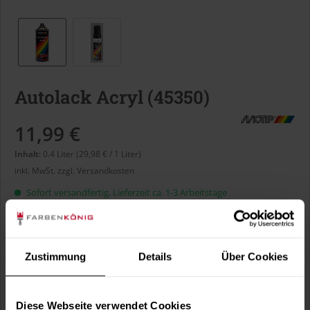
Autolack Acryl (45350)
11,99 €
Inhalt:
0.4 Liter (29,98 € / 1 Liter)
inkl. MwSt.
zzgl. Versandkosten
Sofort versandfertig, Lieferzeit ca. 1-3 Arbeitstage
Liter:
Zustimmung
Details
Über Cookies
Verbrauch berechnen
Wie viele m² wollen Sie bearbeiten?
Diese Webseite verwendet Cookies