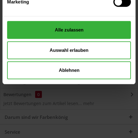
Marketing
Kostenloser Versand ab 60 EUR
Versand innerhalb von 48h*
Persönliche Beratung unter
040 60 77 65 23
Alle zulassen
Auswahl erlauben
Beschreibung
Ablehnen
Autolack Acryl (45350) Hochwertiger Acryl-Lack für
Lackierungen und Lackausbesserungen am Auto...
mehr
Bewertungen
0
Jetzt Bewertungen zum Artikel lesen...
mehr
Darum sind wir Farbenkönig
Service