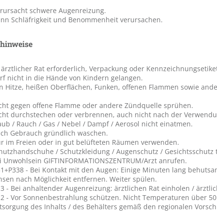
erursacht schwere Augenreizung.
ann Schläfrigkeit und Benommenheit verursachen.
shinweise
t ärztlicher Rat erforderlich, Verpackung oder Kennzeichnungsetiket
rf nicht in die Hände von Kindern gelangen.
on Hitze, heißen Oberflächen, Funken, offenen Flammen sowie ande
icht gegen offene Flamme oder andere Zündquelle sprühen.
icht durchstechen oder verbrennen, auch nicht nach der Verwendu
aub / Rauch / Gas / Nebel / Dampf / Aerosol nicht einatmen.
ach Gebrauch gründlich waschen.
ur im Freien oder in gut belüfteten Räumen verwenden.
chutzhandschuhe / Schutzkleidung / Augenschutz / Gesichtsschutz 
ei Unwohlsein GIFTINFORMATIONSZENTRUM/Arzt anrufen.
1+P338 - Bei Kontakt mit den Augen: Einige Minuten lang behutsa
nsen nach Möglichkeit entfernen. Weiter spülen.
 - Bei anhaltender Augenreizung: ärztlichen Rat einholen / ärztlic
2 - Vor Sonnenbestrahlung schützen. Nicht Temperaturen über 50 ?
tsorgung des Inhalts / des Behälters gemäß den regionalen Vorschr