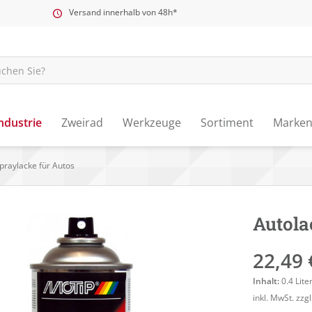
Versand innerhalb von 48h*
ndustrie
Zweirad
Werkzeuge
Sortiment
Marke
praylacke für Autos
Autola
22,49 
Inhalt:
0.4 Lite
inkl. MwSt.
zzg