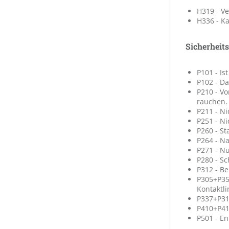
H319 - V
H336 - K
Sicherheit
P101 - Is
P102 - Da
P210 - V
rauchen.
P211 - N
P251 - N
P260 - St
P264 - N
P271 - N
P280 - S
P312 - B
P305+P35
Kontaktli
P337+P313
P410+P41
P501 - En