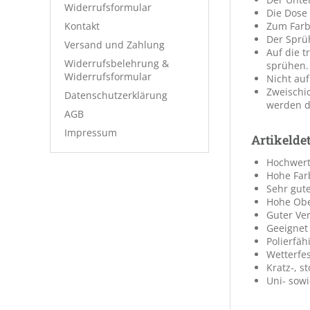
Widerrufsformular
Die Dose
Kontakt
Zum Farb
Der Sprü
Versand und Zahlung
Auf die 
Widerrufsbelehrung &
sprühen.
Widerrufsformular
Nicht auf
Zweischic
Datenschutzerklärung
werden d
AGB
Impressum
Artikeldet
Hochwerti
Hohe Far
Sehr gute
Hohe Ober
Guter Ver
Geeignet
Polierfä
Wetterfes
Kratz-, s
Uni- sow