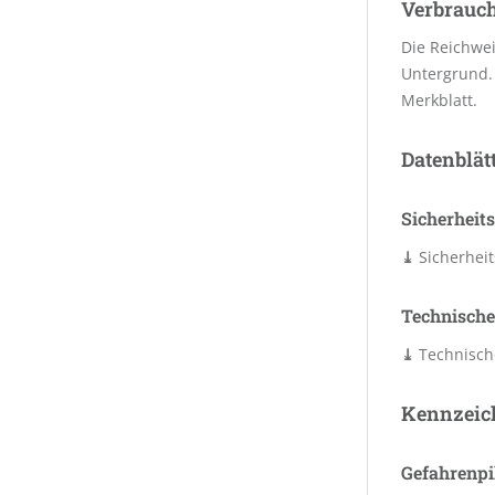
Verbrauc
Die Reichwei
Untergrund. 
Merkblatt.
Datenblät
Sicherheits
⤓
Sicherheit
Technische
⤓
Technische
Kennzeic
Gefahrenp