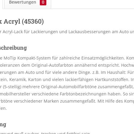
Bewertungen
0
 Acryl (45360)
r Acryl-Lack für Lackierungen und Lackausbesserungen am Auto un
schreibung
e MoTip Kompakt-System für zahlreiche Einsatzmöglichkeiten. Kom
oleranzen dem Original-Autofarbton annähernd entspricht. Hochwe
rungen am Auto und für viele andere Dinge. z.B. Im Haushalt: Für
Stein, Keramik, Karton und vielen lackierfähigen Hartkunststoffen
(5-stellig) mehrere Original-Automobilfarbtöne zusammengefaßt, 
omobilhersteller verschiedene Farbtonbezeichnungen haben. So si
rbtöne verschiedener Marken zusammengefaßt. Mit Hilfe des Kom
den.
ng
grund muß sauber, trocken und fettfrei sein.