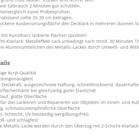
 vor Gebrauch 2 Minuten gut schütteln.
tonvergleich zuvor Probesprühen.
habstand sollte 25-30 cm betragen.
trockene Ausbesserungsfläche den Decklack in mehreren dünnen Sc
 mit Kunstharz lackierte Flächen sprühen!
ht-Klarlack: Metalleffekt-Lack unbedingt nach mind. 30 Minuten Tr
ie Aluminiumteilchen des Metallic-Lackes durch Umwelt- und Witte
ails
ge Acryl-Qualität
btongenauigkeit
 Deckkraft, ausgezeichnete Haftung, schnelltrocknend, dauerhafte
flächenhärte bei gleichzeitig guter Elastizität
lauf, glatte Oberfläche
 für das Lackieren und Reparieren von Objekten im Innen- und Au
hig, schmutzunempfindliche Oberfläche
t, lichtecht, UV-beständig (vergilbungsfrei)
toß- und schlagfest
ie Metallic-Lacke werden durch den Überzug mit 2-Schicht-Klarlac