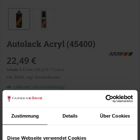
Autolack Acryl (45400)
22,49 €
Inhalt:
0.4 Liter (56,23 € / 1 Liter)
inkl. MwSt.
zzgl. Versandkosten
Lieferzeit 5 bis 9 Arbeitstage
Liter:
Zustimmung
Details
Über Cookies
Verbrauch berechnen
Wie viele m² wollen Sie bearbeiten?
Diese Webseite verwendet Cookies