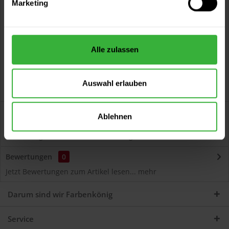
Marketing
Kostenloser Versand ab 60 EUR
Versand innerhalb von 48h*
Persönliche Beratung unter
040 60 77 65 23
Alle zulassen
Auswahl erlauben
Beschreibung
Ablehnen
Autolack Acryl (45400) Hochwertiger Acryl-Lack für
Lackierungen und Lackausbesserungen am Auto...
mehr
Bewertungen
0
Jetzt Bewertungen zum Artikel lesen...
mehr
Darum sind wir Farbenkönig
Service