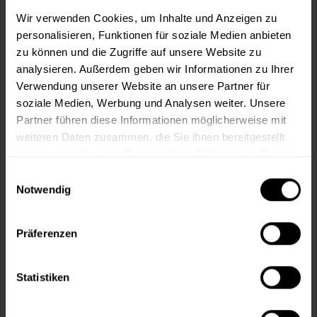
m²
Wir verwenden Cookies, um Inhalte und Anzeigen zu
personalisieren, Funktionen für soziale Medien anbieten
zu können und die Zugriffe auf unsere Website zu
analysieren. Außerdem geben wir Informationen zu Ihrer
Verwendung unserer Website an unsere Partner für
soziale Medien, Werbung und Analysen weiter. Unsere
In den
Warenkorb
Partner führen diese Informationen möglicherweise mit
weiteren Daten zusammen, die Sie ihnen bereitgestellt
Fragen zum Artikel?
Merken
haben oder die sie im Rahmen Ihrer Nutzung der Dienste
gesammelt haben.
Einwilligungsauswahl
Artikel-Nr.:
MT000345400
Notwendig
Sie möchten eine größere Menge kaufen
und wünschen ein Angebot?
Präferenzen
Jetzt anfragen
Statistiken
Vorteile