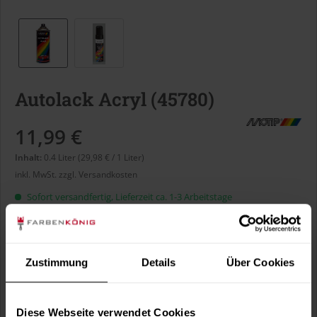
Autolack Acryl (45780)
11,99 €
Inhalt:
0.4 Liter (29,98 € / 1 Liter)
inkl. MwSt.
zzgl. Versandkosten
Sofort versandfertig, Lieferzeit ca. 1-3 Arbeitstage
Liter:
Zustimmung
Details
Über Cookies
Verbrauch berechnen
Wie viele m² wollen Sie bearbeiten?
Diese Webseite verwendet Cookies