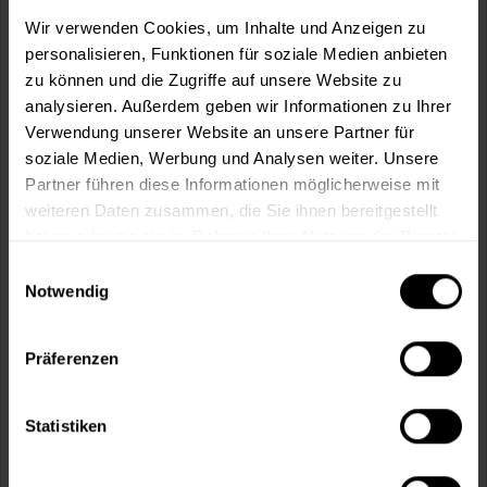
m²
Wir verwenden Cookies, um Inhalte und Anzeigen zu
personalisieren, Funktionen für soziale Medien anbieten
zu können und die Zugriffe auf unsere Website zu
analysieren. Außerdem geben wir Informationen zu Ihrer
Verwendung unserer Website an unsere Partner für
soziale Medien, Werbung und Analysen weiter. Unsere
In den
Warenkorb
Partner führen diese Informationen möglicherweise mit
weiteren Daten zusammen, die Sie ihnen bereitgestellt
Fragen zum Artikel?
Merken
haben oder die sie im Rahmen Ihrer Nutzung der Dienste
gesammelt haben.
Einwilligungsauswahl
Artikel-Nr.:
MT000345780
Notwendig
Sie möchten eine größere Menge kaufen
und wünschen ein Angebot?
Präferenzen
Jetzt anfragen
Statistiken
Vorteile