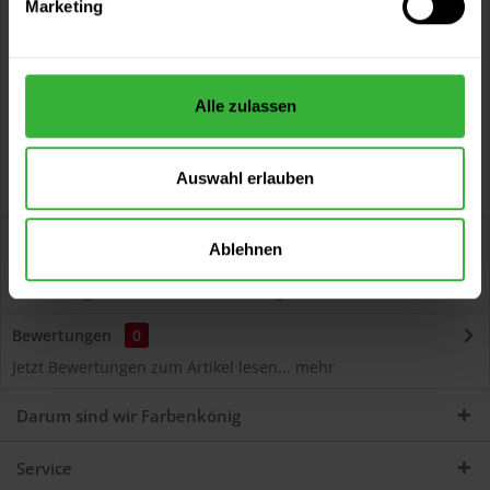
Marketing
Kostenloser Versand ab 60 EUR
Versand innerhalb von 48h*
Persönliche Beratung unter
040 60 77 65 23
Alle zulassen
Auswahl erlauben
Beschreibung
Ablehnen
Autolack Acryl (45780) Hochwertiger Acryl-Lack für
Lackierungen und Lackausbesserungen am Auto...
mehr
Bewertungen
0
Jetzt Bewertungen zum Artikel lesen...
mehr
Darum sind wir Farbenkönig
Service