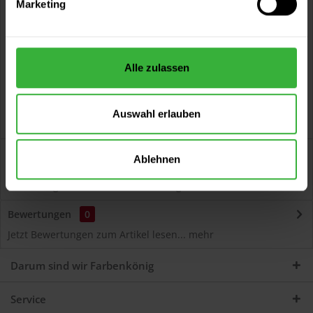
Marketing
Kostenloser Versand ab 60 EUR
Versand innerhalb von 48h*
Persönliche Beratung unter
040 60 77 65 23
Alle zulassen
Auswahl erlauben
Beschreibung
Ablehnen
Autolack Acryl (45900) Hochwertiger Acryl-Lack für
Lackierungen und Lackausbesserungen am Auto...
mehr
Bewertungen
0
Jetzt Bewertungen zum Artikel lesen...
mehr
Darum sind wir Farbenkönig
Service