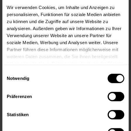
m²
Wir verwenden Cookies, um Inhalte und Anzeigen zu
personalisieren, Funktionen für soziale Medien anbieten
zu können und die Zugriffe auf unsere Website zu
analysieren. Außerdem geben wir Informationen zu Ihrer
Verwendung unserer Website an unsere Partner für
soziale Medien, Werbung und Analysen weiter. Unsere
In den
Warenkorb
Partner führen diese Informationen möglicherweise mit
weiteren Daten zusammen, die Sie ihnen bereitgestellt
Fragen zum Artikel?
Merken
haben oder die sie im Rahmen Ihrer Nutzung der Dienste
gesammelt haben.
Einwilligungsauswahl
Artikel-Nr.:
MT000345900
Notwendig
Sie möchten eine größere Menge kaufen
und wünschen ein Angebot?
Präferenzen
Jetzt anfragen
Statistiken
Vorteile