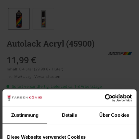
Autolack Acryl (45900)
11,99 €
Inhalt:
0.4 Liter (29,98 € / 1 Liter)
inkl. MwSt.
zzgl. Versandkosten
Sofort versandfertig, Lieferzeit ca. 1-3 Arbeitstage
Liter:
Zustimmung
Details
Über Cookies
Verbrauch berechnen
Wie viele m² wollen Sie bearbeiten?
Diese Webseite verwendet Cookies