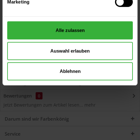
Marketing
Kostenloser Versand ab 60 EUR
Versand innerhalb von 48h*
Persönliche Beratung unter
040 60 77 65 23
Alle zulassen
Auswahl erlauben
Beschreibung
Ablehnen
Autolack Acryl (46000) Hochwertiger Acryl-Lack für
Lackierungen und Lackausbesserungen am Auto...
mehr
Bewertungen
0
Jetzt Bewertungen zum Artikel lesen...
mehr
Darum sind wir Farbenkönig
Service