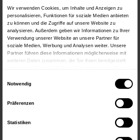
m²
Wir verwenden Cookies, um Inhalte und Anzeigen zu
personalisieren, Funktionen für soziale Medien anbieten
zu können und die Zugriffe auf unsere Website zu
analysieren. Außerdem geben wir Informationen zu Ihrer
Verwendung unserer Website an unsere Partner für
soziale Medien, Werbung und Analysen weiter. Unsere
In den
Warenkorb
Partner führen diese Informationen möglicherweise mit
weiteren Daten zusammen, die Sie ihnen bereitgestellt
Fragen zum Artikel?
Merken
haben oder die sie im Rahmen Ihrer Nutzung der Dienste
gesammelt haben.
Einwilligungsauswahl
Artikel-Nr.:
MT000346000
Notwendig
Sie möchten eine größere Menge kaufen
und wünschen ein Angebot?
Präferenzen
Jetzt anfragen
Statistiken
Vorteile