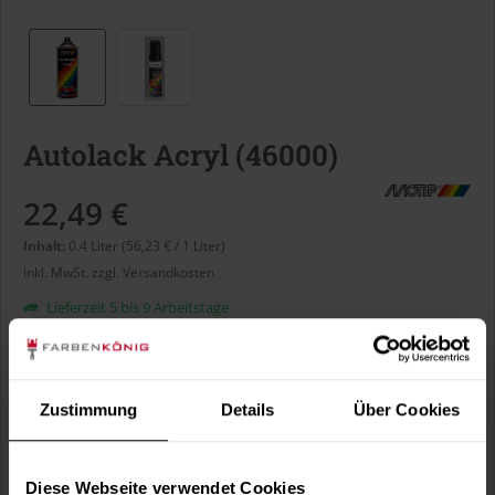
Autolack Acryl (46000)
22,49 €
Inhalt:
0.4 Liter (56,23 € / 1 Liter)
inkl. MwSt.
zzgl. Versandkosten
Lieferzeit 5 bis 9 Arbeitstage
Liter:
Zustimmung
Details
Über Cookies
Verbrauch berechnen
Wie viele m² wollen Sie bearbeiten?
Diese Webseite verwendet Cookies