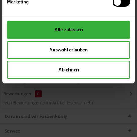
Marketing
Kostenloser Versand ab 60 EUR
Versand innerhalb von 48h*
Persönliche Beratung unter
040 60 77 65 23
Alle zulassen
Auswahl erlauben
Beschreibung
Ablehnen
Autolack Acryl (46255) Hochwertiger Acryl-Lack für
Lackierungen und Lackausbesserungen am Auto...
mehr
Bewertungen
0
Jetzt Bewertungen zum Artikel lesen...
mehr
Darum sind wir Farbenkönig
Service