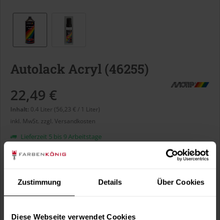
Autolack Acryl (46255)
22,49 €
Inhalt:
0.4 Liter (56,23 € / 1 Liter)
inkl. MwSt.
zzgl. Versandkosten
Lieferzeit 5 bis 9 Arbeitstage
Liter:
Zustimmung
Details
Über Cookies
Verbrauch berechnen
Wie viele m² wollen Sie bearbeiten?
Diese Webseite verwendet Cookies