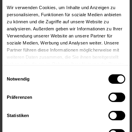
m²
Wir verwenden Cookies, um Inhalte und Anzeigen zu
personalisieren, Funktionen für soziale Medien anbieten
zu können und die Zugriffe auf unsere Website zu
analysieren. Außerdem geben wir Informationen zu Ihrer
Verwendung unserer Website an unsere Partner für
soziale Medien, Werbung und Analysen weiter. Unsere
In den
Warenkorb
Partner führen diese Informationen möglicherweise mit
weiteren Daten zusammen, die Sie ihnen bereitgestellt
Fragen zum Artikel?
Merken
haben oder die sie im Rahmen Ihrer Nutzung der Dienste
gesammelt haben.
Einwilligungsauswahl
Artikel-Nr.:
MT000346255
Notwendig
Sie möchten eine größere Menge kaufen
und wünschen ein Angebot?
Präferenzen
Jetzt anfragen
Statistiken
Vorteile