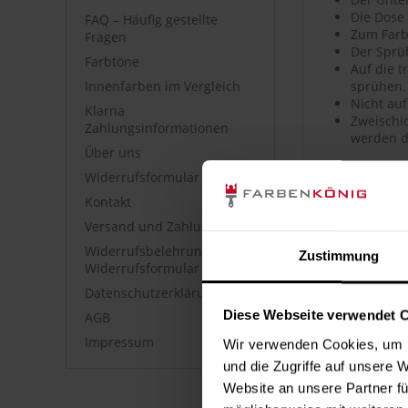
Die Dose
FAQ – Häufig gestellte
Zum Farb
Fragen
Der Sprü
Farbtöne
Auf die 
Innenfarben im Vergleich
sprühen.
Nicht auf
Klarna
Zweischic
Zahlungsinformationen
werden d
Über uns
Widerrufsformular
Artikeldet
Kontakt
Hochwerti
Versand und Zahlung
Hohe Far
Sehr gute
Widerrufsbelehrung &
Zustimmung
Hohe Ober
Widerrufsformular
Guter Ver
Datenschutzerklärung
Geeignet
Diese Webseite verwendet 
AGB
Polierfä
Wetterfes
Impressum
Wir verwenden Cookies, um I
Kratz-, s
und die Zugriffe auf unsere 
Uni- sow
Website an unsere Partner fü