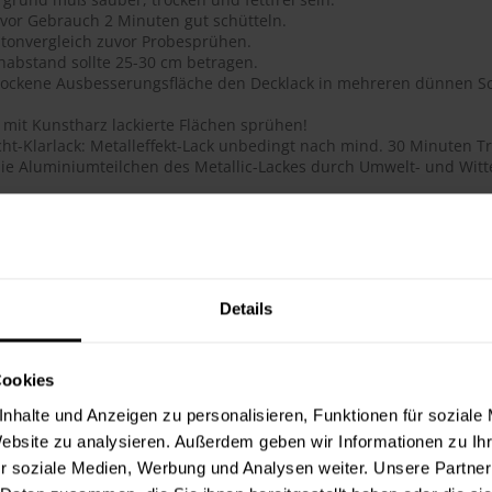
 vor Gebrauch 2 Minuten gut schütteln.
tonvergleich zuvor Probesprühen.
habstand sollte 25-30 cm betragen.
trockene Ausbesserungsfläche den Decklack in mehreren dünnen Sc
 mit Kunstharz lackierte Flächen sprühen!
ht-Klarlack: Metalleffekt-Lack unbedingt nach mind. 30 Minuten Tr
ie Aluminiumteilchen des Metallic-Lackes durch Umwelt- und Witte
ails
ge Acryl-Qualität
btongenauigkeit
 Deckkraft, ausgezeichnete Haftung, schnelltrocknend, dauerhafte
Details
flächenhärte bei gleichzeitig guter Elastizität
lauf, glatte Oberfläche
 für das Lackieren und Reparieren von Objekten im Innen- und Au
Cookies
hig, schmutzunempfindliche Oberfläche
t, lichtecht, UV-beständig (vergilbungsfrei)
nhalte und Anzeigen zu personalisieren, Funktionen für soziale
toß- und schlagfest
Website zu analysieren. Außerdem geben wir Informationen zu I
ie Metallic-Lacke werden durch den Überzug mit 2-Schicht-Klarlac
r soziale Medien, Werbung und Analysen weiter. Unsere Partner