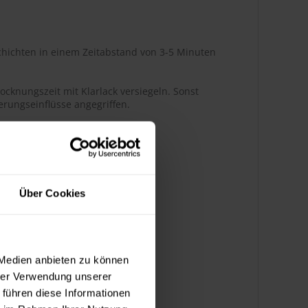
hichten in einem Zeitabstand von 3-5 Minuten
ocknungszeit mit Klarlack versiegeln. Sonst
rungseinflüsse angegriffen.
r Glanz
Über Cookies
ßenbereich
 Medien anbieten zu können
hrer Verwendung unserer
k bedingt benzinbeständig
 führen diese Informationen