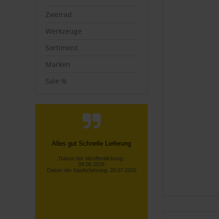
Zweirad
Werkzeuge
Sortiment
Marken
Sale %
Telefonische Info, dass nicht die
gesamte bestellte Ware vorrätig
war! Unverzügliche
Rückerstattu...
Lothar S., Kürten
Datum der Veröffentlichung:
08.08.2026
Datum der Kauferfahrung: 30.07.2026