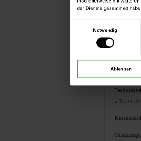
möglicherweise mit weiteren
Verbrauc
der Dienste gesammelt habe
Die Reichwei
Untergrund. 
Einwilligungsauswahl
Merkblatt.
Notwendig
Datenblät
Sicherheits
Ablehnen
⤓
Sicherheit
Technische
⤓
Technische
Kennzeic
Gefahrenp