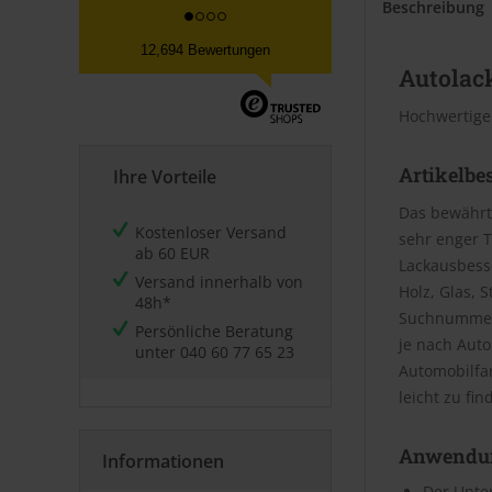
Beschreibung
12,694 Bewertungen
Autolack
Hochwertige
Artikelbe
Ihre Vorteile
Das bewährt
Kostenloser Versand
sehr enger T
ab 60 EUR
Lackausbesse
Versand innerhalb von
Holz, Glas, 
48h*
Suchnummer 
Persönliche Beratung
je nach Aut
unter
040 60 77 65 23
Automobilfa
leicht zu fin
Anwendu
Informationen
Der Unter