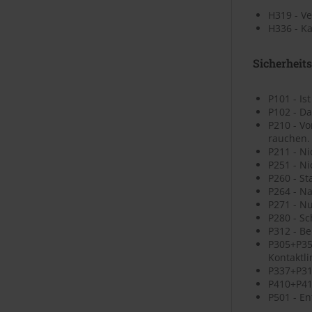
H319 - V
H336 - K
Sicherheit
P101 - Is
P102 - Da
P210 - V
rauchen.
P211 - N
P251 - N
P260 - St
P264 - N
P271 - N
P280 - S
P312 - B
P305+P35
Kontaktli
P337+P313
P410+P41
P501 - En