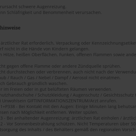
erursacht schwere Augenreizung.
ann Schläfrigkeit und Benommenheit verursachen.
shinweise
t ärztlicher Rat erforderlich, Verpackung oder Kennzeichnungsetiket
rf nicht in die Hände von Kindern gelangen.
on Hitze, heißen Oberflächen, Funken, offenen Flammen sowie ande
icht gegen offene Flamme oder andere Zündquelle sprühen.
icht durchstechen oder verbrennen, auch nicht nach der Verwendu
aub / Rauch / Gas / Nebel / Dampf / Aerosol nicht einatmen.
ach Gebrauch gründlich waschen.
ur im Freien oder in gut belüfteten Räumen verwenden.
chutzhandschuhe / Schutzkleidung / Augenschutz / Gesichtsschutz 
ei Unwohlsein GIFTINFORMATIONSZENTRUM/Arzt anrufen.
1+P338 - Bei Kontakt mit den Augen: Einige Minuten lang behutsa
nsen nach Möglichkeit entfernen. Weiter spülen.
 - Bei anhaltender Augenreizung: ärztlichen Rat einholen / ärztlic
2 - Vor Sonnenbestrahlung schützen. Nicht Temperaturen über 50 ?
tsorgung des Inhalts / des Behälters gemäß den regionalen Vorschr