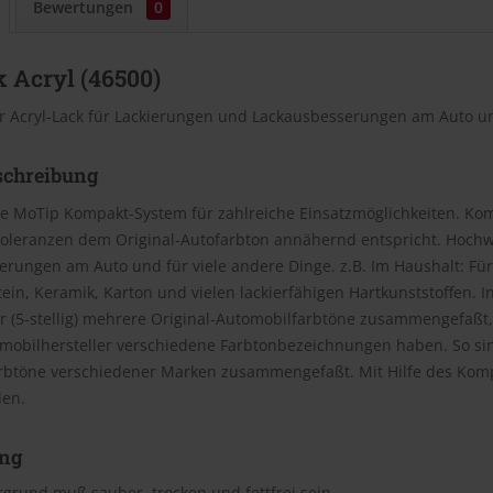
Bewertungen
0
 Acryl (46500)
r Acryl-Lack für Lackierungen und Lackausbesserungen am Auto un
schreibung
e MoTip Kompakt-System für zahlreiche Einsatzmöglichkeiten. Kom
oleranzen dem Original-Autofarbton annähernd entspricht. Hochwe
rungen am Auto und für viele andere Dinge. z.B. Im Haushalt: Für
Stein, Keramik, Karton und vielen lackierfähigen Hartkunststoffen
(5-stellig) mehrere Original-Automobilfarbtöne zusammengefaßt, 
omobilhersteller verschiedene Farbtonbezeichnungen haben. So si
rbtöne verschiedener Marken zusammengefaßt. Mit Hilfe des Kom
den.
ng
grund muß sauber, trocken und fettfrei sein.