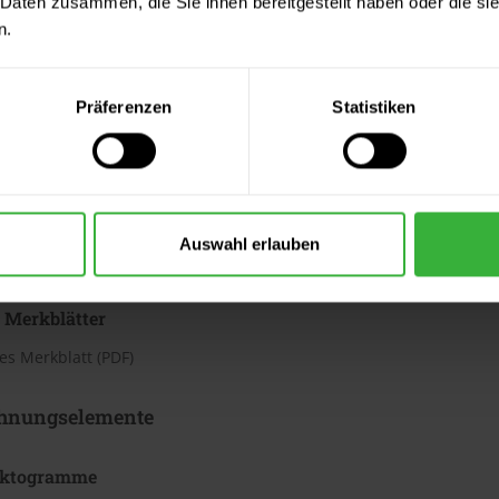
 Daten zusammen, die Sie ihnen bereitgestellt haben oder die s
h
n.
te beträgt laut Hersteller ca. 3,13 bis 4,37 m²/Liter. Der Verbrauc
Bei diesen Verbrauchszahlen handelt es sich um Richtwerte. Weit
Präferenzen
Statistiken
ter & Dokumente
datenblätter
Auswahl erlauben
sdatenblatt (PDF)
 Merkblätter
s Merkblatt (PDF)
hnungselemente
iktogramme